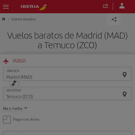
Saltar al contenido principal
Vuelos baratos
Vuelos baratos de Madrid (MAD)
a Temuco (ZCO)
VUELO
ORIGEN
DESTINO
Seleccione
Ida y vuelta
una
opción
Pagar con Avios