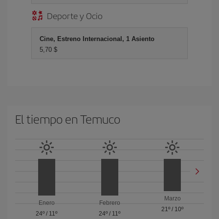
Deporte y Ocio
Cine, Estreno Internacional, 1 Asiento
5,70 $
El tiempo en Temuco
Marzo
Enero
Febrero
21º
/
10º
24º
/
11º
24º
/
11º