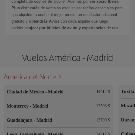
completa de coches de alquiler. Además por ser
socio Iberia
Plus
disfrutarás de ventajas exclusivas: tarifas especiales para
que alquiles tu coche al mejor precio, un conductor adicional
gratuito y
obtendrás Avios
con cada alquiler que luego
podrás
canjear por billetes de avión y experiencias
de ocio.
Vuelos América - Madrid
América del Norte
Tuxtla
Ciudad de México
-
Madrid
11912 $
Mazat
Monterrey
-
Madrid
12506 $
Duran
Guadalajara
-
Madrid
13790 $
Culia
León, Guanajuato
-
Madrid
14717 $