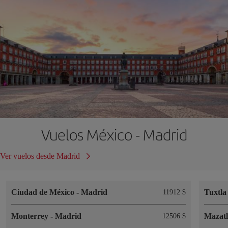
Vuelos México - Madrid
Ver vuelos desde Madrid
Ciudad de México
-
Madrid
Tuxtla
11912 $
Monterrey
-
Madrid
Mazat
12506 $