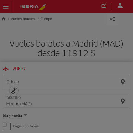
Saltar al contenido principal
Vuelos baratos
Europa
Vuelos baratos a Madrid (MAD)
desde 11912 $
VUELO
Origen
DESTINO
Seleccione
Ida y vuelta
una
opción
Pagar con Avios