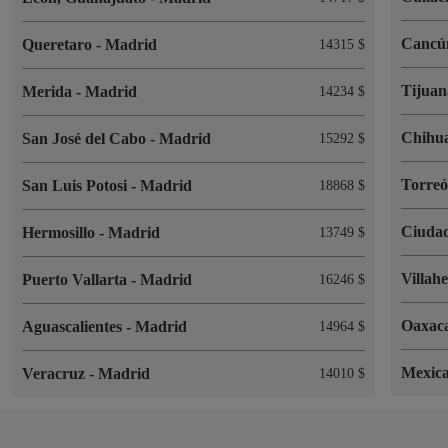
Canc
Queretaro
-
Madrid
14315 $
Tijua
Merida
-
Madrid
14234 $
Chihu
San José del Cabo
-
Madrid
15292 $
Torre
San Luis Potosi
-
Madrid
18868 $
Ciuda
Hermosillo
-
Madrid
13749 $
Villah
Puerto Vallarta
-
Madrid
16246 $
Oaxac
Aguascalientes
-
Madrid
14964 $
Mexica
Veracruz
-
Madrid
14010 $