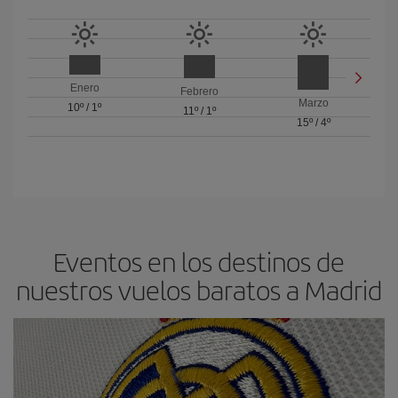
Enero
Febrero
Marzo
10º
/
1º
11º
/
1º
15º
/
4º
Eventos en los destinos de
nuestros vuelos baratos a Madrid