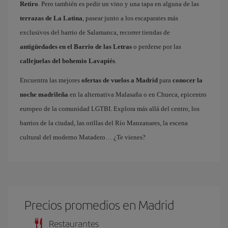
Retiro
. Pero también es pedir un vino y una tapa en alguna de las
terrazas de La Latina
, pasear junto a los escaparates más
exclusivos del barrio de Salamanca, recorrer tiendas de
antigüedades en el Barrio de las Letras
o perderse por las
callejuelas del bohemio Lavapiés
.
Encuentra las mejores
ofertas de vuelos a Madrid
para
conocer la
noche madrileña
en la alternativa Malasaña o en Chueca, epicentro
europeo de la comunidad LGTBI. Explora más allá del centro, los
barrios de la ciudad, las orillas del Río Manzanares, la escena
cultural del moderno Matadero… ¿Te vienes?
Precios promedios en Madrid
Restaurantes