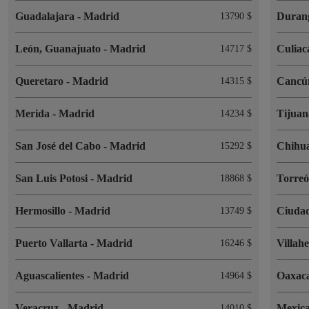
Guadalajara
-
Madrid
Duran
13790 $
León, Guanajuato
-
Madrid
Culia
14717 $
Queretaro
-
Madrid
Canc
14315 $
Merida
-
Madrid
Tijua
14234 $
San José del Cabo
-
Madrid
Chihu
15292 $
San Luis Potosi
-
Madrid
Torre
18868 $
Hermosillo
-
Madrid
Ciuda
13749 $
Puerto Vallarta
-
Madrid
Villah
16246 $
Aguascalientes
-
Madrid
Oaxac
14964 $
Veracruz
-
Madrid
Mexica
14010 $