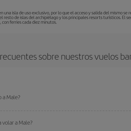
 una isla de uso exclusivo, por lo que el acceso y salida del mismo se r
resto de islas del archipiélago y los principales resorts turísticos. El 
, con ferries cada diez minutos.
recuentes sobre nuestros vuelos ba
o a Male?
 el vuelo más barato si evitas temporadas altas, compras con antelación y pued
oncreto para tu viaje, mira nuestras ofertas y déjate inspirar: seguro que en
a volar a Male?