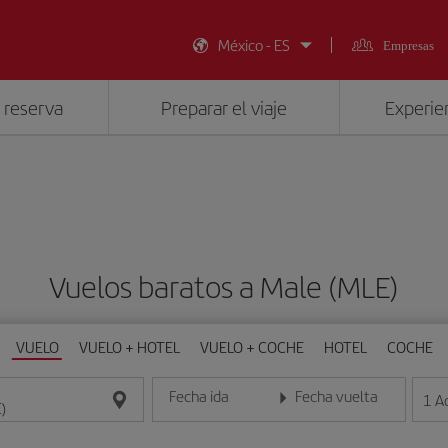
México - ES
Empresas
 reserva
Preparar el viaje
Experien
Vuelos baratos a Male (MLE)
VUELO
VUELO + HOTEL
VUELO + COCHE
HOTEL
COCHE
Fecha ida
Fecha vuelta
1
A
Introduce la fecha en formato día/mes/año
Introduce la fecha en format