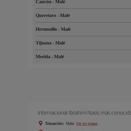
Cancún
-
Malé
Queretaro
-
Malé
Hermosillo
-
Malé
Tijuana
-
Malé
Merida
-
Malé
Internacional Ibrahim Nasir, más conoci
Situación:
Male
Ver en mapa