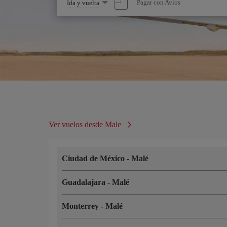
Seleccione
Pagar con Avios
Ida y vuelta
una
opción
Ver vuelos desde Male
Ciudad de México
-
Malé
Guadalajara
-
Malé
Monterrey
-
Malé