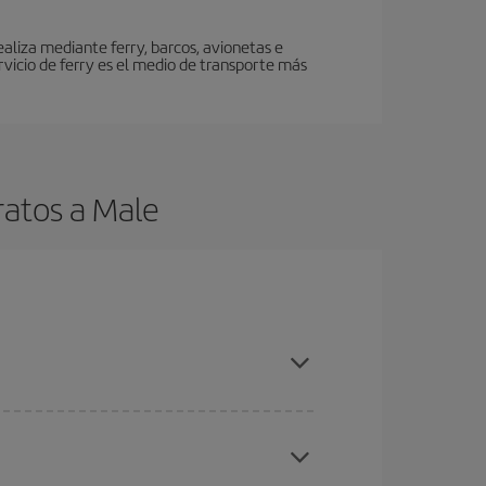
ealiza mediante ferry, barcos, avionetas e
servicio de ferry es el medio de transporte más
ratos a Male
es ser flexible con las fechas y horarios de ida y
cuentras el vuelo más barato.