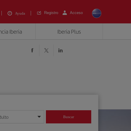
Registro
Acceso
Ayuda
cia Iberia
Iberia Plus
dulto
Buscar
o día/mes/año