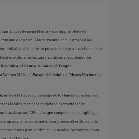
alinas, playas de arena blanca y una amplia oferta de
arinismo o la pesca. Al reservar uno de nuestros
vuelos
 oportunidad de dedicarle un poco de tiempo a esta ciudad para
Puedes explorar su cultura y su historia recorriendo los
a República
, el
Centro Islámico
, el
Templo
hu Vakaru Miski
, el
Parque del Sultán
, el
Museo Nacional
o
nu
, asiste a la llegada y descarga de los barcos en la lonja de
endas locales, mercados tradicionales y vendedores
 aproximadamente, 1200 islas que componen el archipiélago
 y merece la pena visitarlas para conocer el estilo de vida
ionantes resorts para sentirte en un paraíso. Aprovecha ahora
 alma de Maldivas.