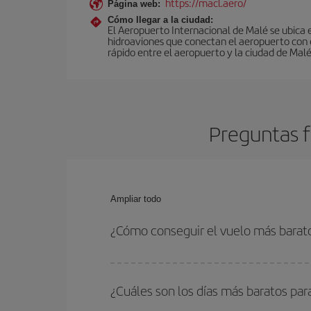
https://macl.aero/
Página web:
Cómo llegar a la ciudad:
El Aeropuerto Internacional de Malé se ubica en
hidroaviones que conectan el aeropuerto con el 
rápido entre el aeropuerto y la ciudad de Malé
Preguntas f
Ampliar todo
¿Cómo conseguir el vuelo más barat
Podrás ahorrar en tu billete de avión y conseguir
vuelta. Además, si no tienes decidido un destino c
¿Cuáles son los días más baratos par