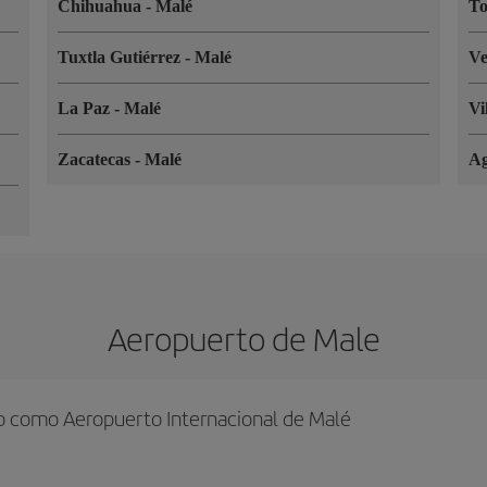
Chihuahua
-
Malé
T
Tuxtla Gutiérrez
-
Malé
V
La Paz
-
Malé
Vi
Zacatecas
-
Malé
Ag
Aeropuerto de Male
do como Aeropuerto Internacional de Malé