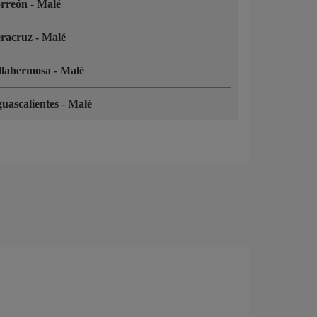
orreón
-
Malé
eracruz
-
Malé
llahermosa
-
Malé
uascalientes
-
Malé