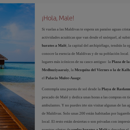
¡Hola, Male!
Si vuelas a las Maldivas te espera un paraíso aguas crist
actividades acuáticas que van desde el snórquel, al subm
baratos a Malé
, la capital del archipiélago, tendrás la
conocer la esencia de Maldivas y de su población local. 
lugares más icónicos de su casco antiguo: la
Plaza de l
Medhuziyaaraiy
, la
Mezquita del Viernes o la de Kal
el
Palacio Mulee-Aaage
.
Contempla una puesta de sol desde la
Playa de Rasfan
pescado de Malé y dedica unas horas a las compras en ti
ambulantes. Y no puedes irte sin visitar algunas de las
de Maldivas. Solo unas 200 están habitadas por lugareños
local. El resto están desiertas o son privadas con impres
nuestras ofertas de
vuelos baratos a Malé
y descubre el