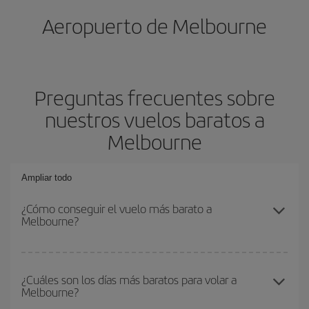
Aeropuerto de Melbourne
Preguntas frecuentes sobre
nuestros vuelos baratos a
Melbourne
Ampliar todo
¿Cómo conseguir el vuelo más barato a
Melbourne?
Podrás ahorrar en tu billete de avión y conseguir el vuelo más
barato si evitas temporadas altas, compras con antelación y
¿Cuáles son los días más baratos para volar a
Melbourne?
puedes ser flexible con las fechas y horarios de ida y vuelta.
Además, si no tienes decidido un destino concreto para tu viaje,