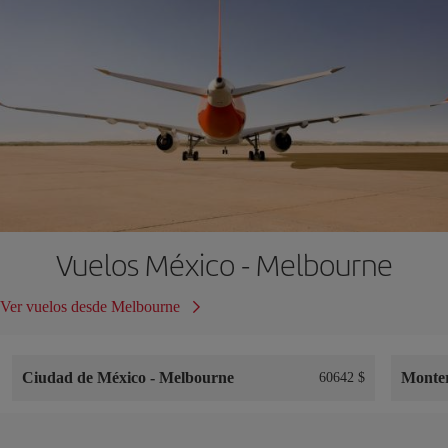
Vuelos México - Melbourne
Ver vuelos desde Melbourne
Ciudad de México
-
Melbourne
Monte
60642 $