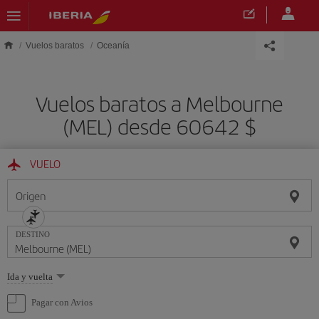
Saltar al contenido principal
Vuelos baratos
Oceanía
Vuelos baratos a Melbourne
(MEL) desde 60642 $
VUELO
Origen
DESTINO
Seleccione
Ida y vuelta
una
opción
Pagar con Avios