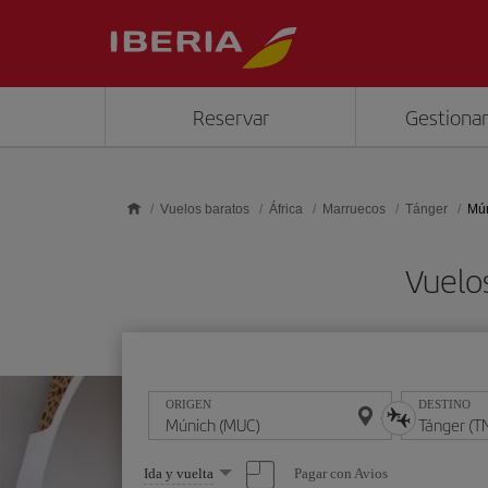
Saltar al contenido principal
Reservar
Gestionar
Vuelos baratos
África
Marruecos
Tánger
Mún
Vuelo
ORIGEN
DESTINO
Seleccione
Pagar con Avios
Ida y vuelta