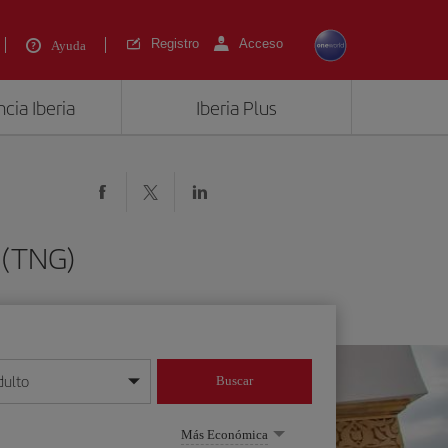
Registro
Acceso
Ayuda
cia Iberia
Iberia Plus
 (TNG)
dulto
Buscar
o día/mes/año
Más Económica