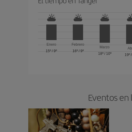
El tiempo en Tánger
Enero
Febrero
Marzo
Ab
15º
/
9º
16º
/
9º
18º
/
10º
19º
Eventos en 