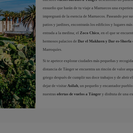
ensueño que harán de tu viaje a Marruecos una experienc
impregnará de la esencia de Marruecos. Paseando por sus 
patios y jardines, encontrarás los edificios y lugares m
entrada a la medina; el
Zoco Chico
, en el que se encuen
hermosos palacios de
Dar el Makhzen y Dar es-Shorfa
Marroquíes.
Si te apetece explorar ciudades más pequeñas y recogidas
distancia de Tánger se encuentra un rincón de valor arq
griego después de cumplir sus doce trabajos y de abrir el
dejar de visitar
Asilah
, un pequeño y encantador pueblo c
nuestras
ofertas de vuelos a Tánger
y disfruta de una e