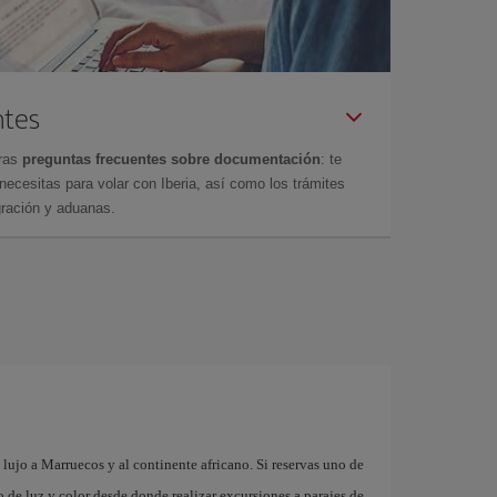
ntes
tras
preguntas frecuentes sobre documentación
: te
cesitas para volar con Iberia, así como los trámites
gración y aduanas.
lujo a Marruecos y al continente africano. Si reservas uno de
 de luz y color desde donde realizar excursiones a parajes de