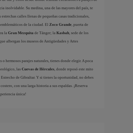
ia inolvidable. Su medina, una de las mayores del país, te
estrechas calles llenas de pequeñas casas tradicionales,
ás emblemáticos de la ciudad. El
Zoco Grande
, puerta de
tra la
Gran Mezquita
de Tánger; la
Kasbah
, sede de los
que albergan los museos de Antigüedades y Artes
 o hermosos parajes naturales, tienes donde elegir. A poca
ueológico, las
Cuevas de Hércules
, donde reposó este mito
 Estrecho de Gibraltar. Y si tienes la oportunidad, no debes
ostero, con una larga historia a sus espaldas. ¡Reserva
xperiencia única!