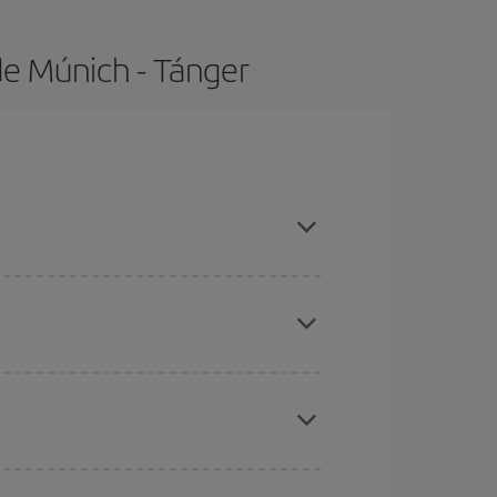
de Múnich - Tánger
as con antelación y puedes ser flexible con las
ratos
. Dinos desde dónde vuelas, a dónde
ra días cercanos
, tanto de ida como de vuelta,
gunos
horarios
puede que te hagan ahorrar aún
eral las Navidades, la Semana Santa y los