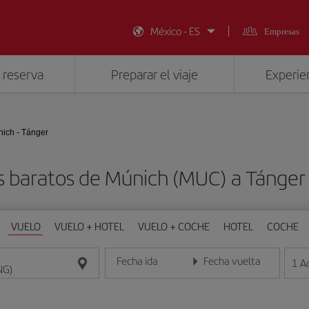
México - ES
Empresas
 reserva
Preparar el viaje
Experien
ich - Tánger
s baratos de Múnich (MUC) a Tánger
VUELO
VUELO + HOTEL
VUELO + COCHE
HOTEL
COCHE
Fecha ida
Fecha vuelta
1
A
Introduce la fecha en formato día/mes/año
Introduce la fecha en format