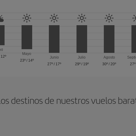
ril
Mayo
/
12º
Junio
Julio
Agosto
Sept
23º
/
14º
27º
/
17º
29º
/
19º
30º
/
20º
27º
los destinos de nuestros vuelos bara