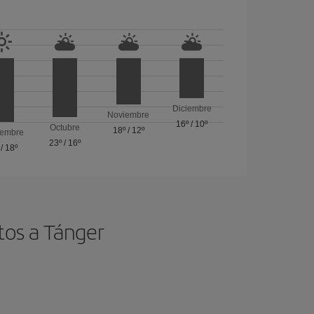
Diciembre
Noviembre
16º
/
10º
Octubre
18º
/
12º
iembre
23º
/
16º
/
18º
tos a Tánger