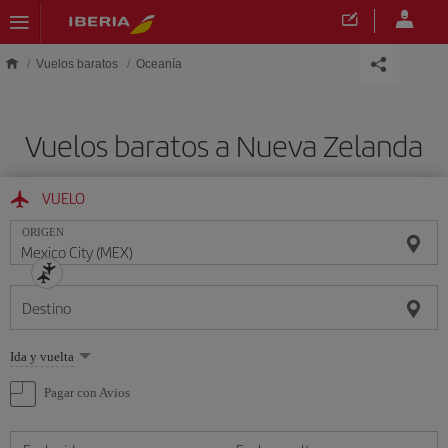
Saltar al contenido principal
Vuelos baratos
Oceanía
Vuelos baratos a Nueva Zelanda
VUELO
ORIGEN
Destino
Seleccione
Ida y vuelta
una
opción
Pagar con Avios