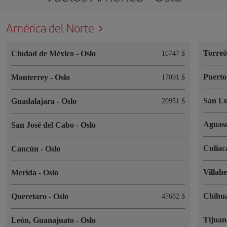
América del Norte
Torre
Ciudad de México
-
Oslo
16747 $
Puerto
Monterrey
-
Oslo
17091 $
San Lu
Guadalajara
-
Oslo
20951 $
Aguasc
San José del Cabo
-
Oslo
Culia
Cancún
-
Oslo
Villah
Merida
-
Oslo
Chihu
Queretaro
-
Oslo
47682 $
Tijua
León, Guanajuato
-
Oslo