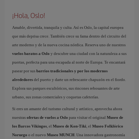
¡Hola, Oslo!
Amable, divertida, tranquila y culta. Así es Oslo, la capital europea
que más deprisa crece. También crece su fama dentro del circuito del
arte moderno y de la nueva cocina nórdica. Reserva uno de nuestros
vuelos baratos a Oslo
y descubre una ciudad con la naturaleza a sus
puertas, perfecta para una escapada al norte de Europa. Te encantará
pasear por sus
barrios tradicionales y por los modernos
alrededores
del puerto y darte un refrescante chapuzón en el fiordo.
Explora sus parques escultóricos, sus rincones rebosantes de arte
urbano, sus zonas comerciales y coquetas cafeterías.
Si eres un amante del turismo cultural y artístico, aprovecha ahora
nuestras
ofertas de vuelos a Oslo
para visitar el original
Museo de
los Barcos Vikingos
, el
Museo de Kon-Tiki
, el
Museo Folklórico
Noruego
o el nuevo
Museo MUNCH
. Una innovadora gastronomía