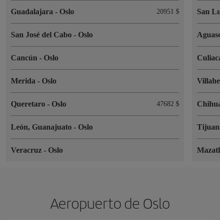
Guadalajara
-
Oslo
San Lu
20951 $
San José del Cabo
-
Oslo
Aguasc
Cancún
-
Oslo
Culia
Merida
-
Oslo
Villah
Queretaro
-
Oslo
Chihu
47682 $
León, Guanajuato
-
Oslo
Tijua
Veracruz
-
Oslo
Mazat
Aeropuerto de Oslo