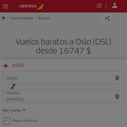
Saltar al contenido principal
Vuelos baratos
Europa
Vuelos baratos a Oslo (OSL)
desde 16747 $
VUELO
Origen
DESTINO
Seleccione
Ida y vuelta
una
opción
Pagar con Avios