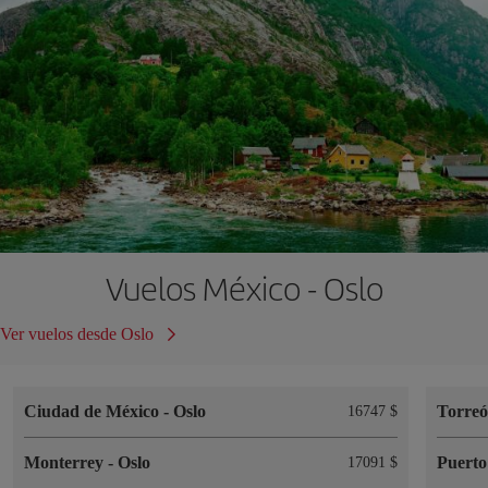
Vuelos México - Oslo
Ver vuelos desde Oslo
Ciudad de México
-
Oslo
Torre
16747 $
Monterrey
-
Oslo
Puerto
17091 $