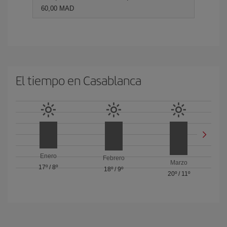
60,00 MAD
El tiempo en Casablanca
Enero
Febrero
Marzo
17º
/
8º
18º
/
9º
20º
/
11º