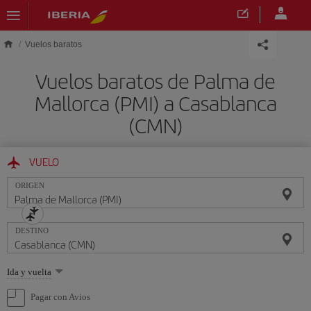
Saltar al contenido principal
Vuelos baratos
Vuelos baratos de Palma de
Mallorca (PMI) a Casablanca
(CMN)
VUELO
ORIGEN
DESTINO
Seleccione
Ida y vuelta
una
opción
Pagar con Avios