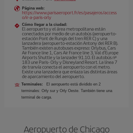
Página web:
https://www.parisaeroport.fr/es/pasajeros/access
o/ir-a-paris-orly
Cómo llegar a la ciudad:
El aeropuerto y el área metropolitana están
conectados por medio de un autobús (aeropuerto-
estación Pont de Rungis del tren RER C) y una
lanzadera (aeropuerto-estación Antony del RER B).
También existen autobuses expreso: Orlybus, Cars
Air France line 1, Cars Air France line 3, Val d'Europe
Airports Shuttle y la lanzader 91.10. El autobús nº
183 une Paris- Orly y Disneyland Resort. La línea 7
de tranvía conecta el aeropuerto con el metro.
Existe una lanzadera que enlaza las distintas áreas
de aparcamiento del aeropuerto.
Terminales:
El aeropuerto está dividido en 2
terminales: Orly sur y Orly Oeste. También tiene una
terminal de carga.
Aeropuerto de Chicago