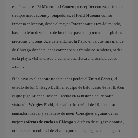
espeluznantes. El
Museum of Contemporary Art
con exposiciones
siempre innovadoras y rompedoras, el
Field Museum
con su
inmensa colección, desde el mayor Tyrannosaurus rex del mundo,
hasta un león devorador de hombres, pasando por momias, piedras
preciosas y tótems. Acércate al
Lincoln Park
, el parque más grande
de Chicago donde puedes correr por sus frondosos senderos, nadar
en la playa, visitar el zoo o echarte una siesta a la sombra de los
árboles.
Si lo tuyo es el deporte no te puedes perder el
United Center
, el
estadio de los Chicago Bulls, el equipo de baloncesto de la NBA en
el que jugó Michael Jordan. Recula en la historia del deporte
visitando
Wrigley Field
, el estadio de béisbol de 1914 con su
marcador manual y su letrero de neón. Consigues algunas de las
mejores
ofertas de vuelos a Chicago
y disfruta de su
gastronomía
,
otro elemento cultural de vital importancia que goza de una gran