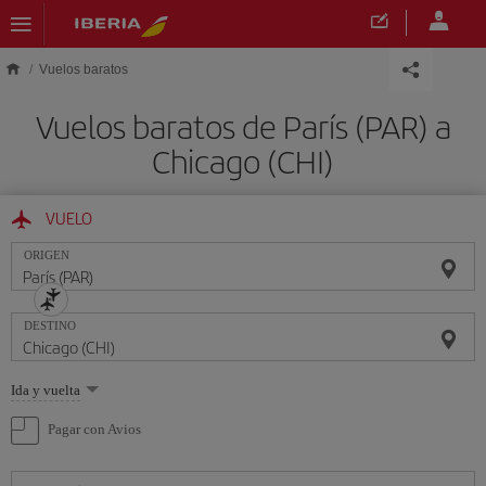
Saltar al contenido principal
Vuelos baratos
Vuelos baratos de París (PAR) a
Chicago (CHI)
VUELO
ORIGEN
DESTINO
Seleccione
Ida y vuelta
una
opción
Pagar con Avios