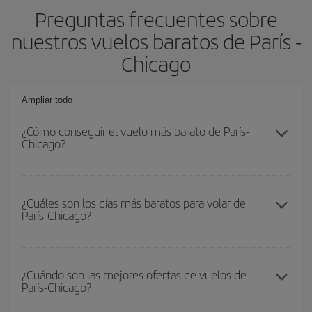
Preguntas frecuentes sobre
nuestros vuelos baratos de París -
Chicago
Ampliar todo
¿Cómo conseguir el vuelo más barato de París-
Chicago?
Podrás ahorrar en tu billete de avión de París-Chicago-dest y
conseguir el vuelo más barato si evitas temporadas altas,
¿Cuáles son los días más baratos para volar de
París-Chicago?
compras con antelación y puedes ser flexible con las fechas y
horarios de ida y vuelta.
Para saber qué días te saldrá más económico volar, solo tienes
que empezar una consulta en nuestro
buscador de vuelos
¿Cuándo son las mejores ofertas de vuelos de
París-Chicago?
baratos
. Dinos desde dónde vuelas, a dónde quieres ir y en qué
fechas habías pensado viajar. Te mostraremos los vuelos más