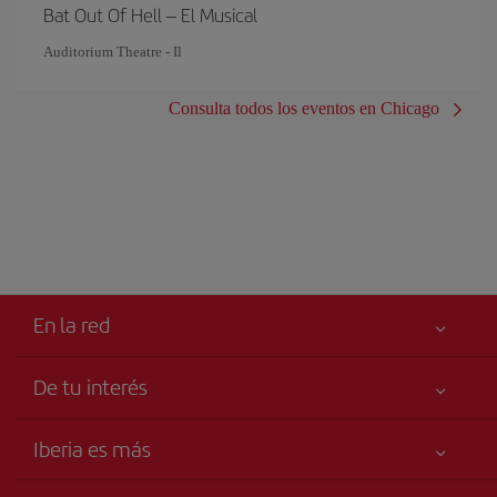
Bat Out Of Hell – El Musical
Auditorium Theatre - Il
Consulta todos los eventos en Chicago
En la red
De tu interés
Tu seguridad es lo primero
Iberia es más
Accesibilidad
Noticias y Novedades
Compromiso de servicio