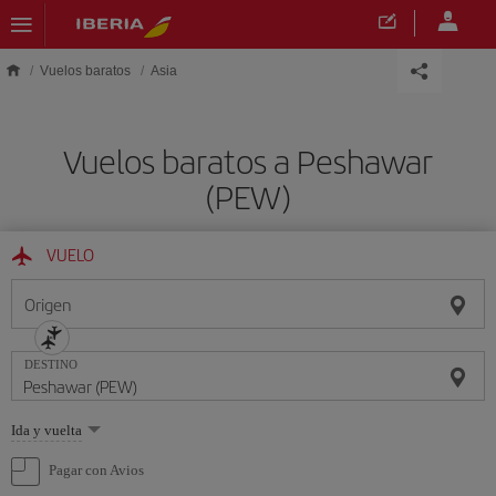
Saltar al contenido principal
Vuelos baratos
Asia
Vuelos baratos a Peshawar
(PEW)
VUELO
Origen
DESTINO
Seleccione
Ida y vuelta
una
opción
Pagar con Avios