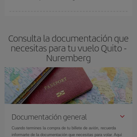
vayan agotando. Por eso, comprar con antelación es
fundamental
para conseguir
vuelos baratos a Quito-
En Iberia, tenemos distintas tarifas para garantizarte el mejor
Nuremberg-dest
.
precio según tus necesidades de viaje. La tarifa básica, te
asegura el vuelo más barato.
Consulta la documentación que
necesitas para tu vuelo Quito -
Nuremberg
Documentación general
Cuando termines la compra de tu billete de avión, recuerda
informarte de la documentación que necesitas para volar. Aquí