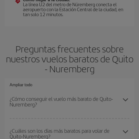
La línea U2 del metro de Núremberg conecta el
aeropuerto con la Estación Central de la ciudad, en
tan solo 12 minutos.
Preguntas frecuentes sobre
nuestros vuelos baratos de Quito
- Nuremberg
Ampliar todo
¿Cómo conseguir el vuelo más barato de Quito-
Nuremberg?
Podrás ahorrar en tu billete de avión de Quito-Nuremberg-dest y
conseguir el vuelo más barato si evitas temporadas altas,
¿Cuáles son los días más baratos para volar de
Quito-Nuremberg?
compras con antelación y puedes ser flexible con las fechas y