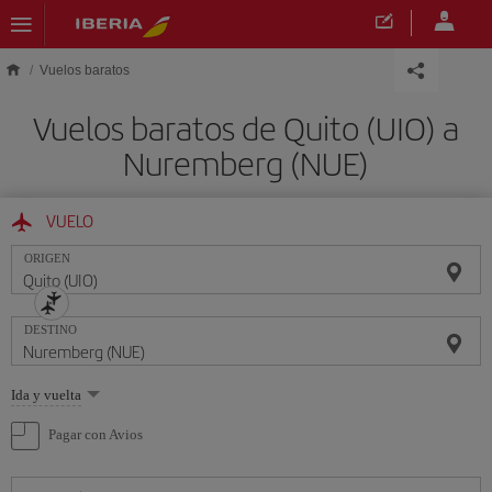
Saltar al contenido principal
Vuelos baratos
Vuelos baratos de Quito (UIO) a
Nuremberg (NUE)
VUELO
ORIGEN
DESTINO
Seleccione
Ida y vuelta
una
opción
Pagar con Avios