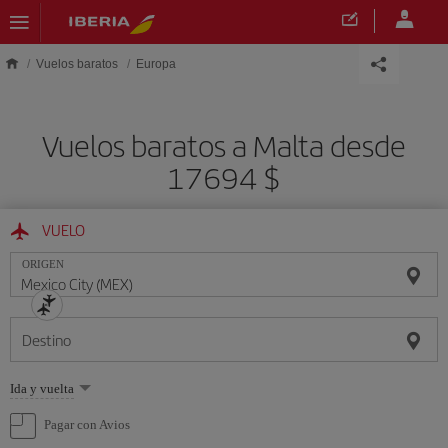
Saltar al contenido principal
Vuelos baratos
Europa
Vuelos baratos a Malta desde
17694 $
VUELO
ORIGEN
Destino
Seleccione
Ida y vuelta
una
opción
Pagar con Avios