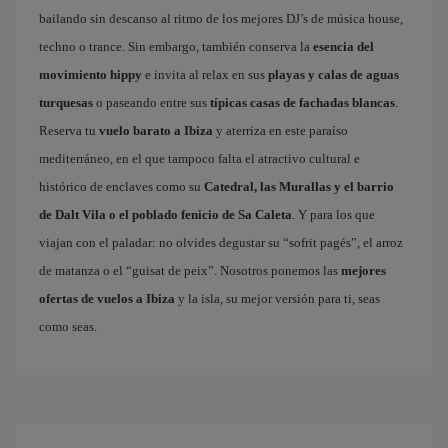
bailando sin descanso al ritmo de los mejores DJ’s de música house,
techno o trance. Sin embargo, también conserva la
esencia del
movimiento hippy
e invita al relax en sus
playas y calas de aguas
turquesas
o paseando entre sus
típicas casas de fachadas blancas
.
Reserva tu
vuelo barato a Ibiza
y aterriza en este paraíso
mediterráneo, en el que tampoco falta el atractivo cultural e
histórico de enclaves como su
Catedral, las Murallas y el barrio
de Dalt Vila o el poblado fenicio de Sa Caleta
. Y para los que
viajan con el paladar: no olvides degustar su “sofrit pagés”, el arroz
de matanza o el “guisat de peix”. Nosotros ponemos las
mejores
ofertas de vuelos a Ibiza
y la isla, su mejor versión para ti, seas
como seas.