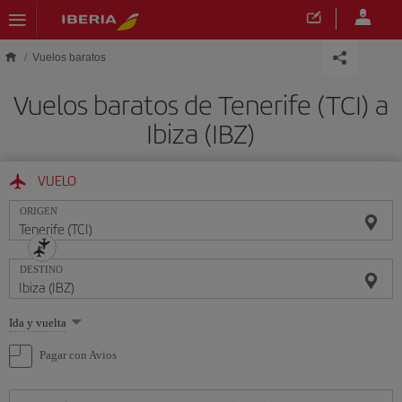
Saltar al contenido principal
Vuelos baratos
Vuelos baratos de Tenerife (TCI) a
Ibiza (IBZ)
VUELO
ORIGEN
DESTINO
Seleccione
Ida y vuelta
una
opción
Pagar con Avios