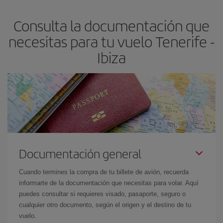
flexible.
Lo normal es que
cuanto antes
reserves tus billetes de
Consulta la documentación que
avión más baratos te saldrán. Además, si buscas los vuelos con
las fechas y los horarios del viaje un poco abiertos, podrás
elegir
necesitas para tu vuelo Tenerife -
el precio más barato.
Ibiza
Documentación general
Cuando termines la compra de tu billete de avión, recuerda
informarte de la documentación que necesitas para volar. Aquí
puedes consultar si requieres visado, pasaporte, seguro o
cualquier otro documento, según el origen y el destino de tu
vuelo.