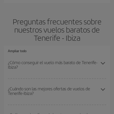
Preguntas frecuentes sobre
nuestros vuelos baratos de
Tenerife - Ibiza
Ampliar todo
¿Cómo conseguir el vuelo más barato de Tenerife-
Ibiza?
Podrás ahorrar en tu billete de avión de Tenerife-Ibiza-dest y
conseguir el vuelo más barato si evitas temporadas altas,
¿Cuándo son las mejores ofertas de vuelos de
Tenerife-Ibiza?
compras con antelación y puedes ser flexible con las fechas y
horarios de ida y vuelta.
Puedes conseguir los vuelos más baratos viajando
fuera de las
temporadas altas
. Aunque depende de tu destino, por lo general