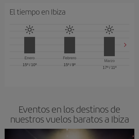
El tiempo en Ibiza
Enero
Febrero
Marzo
15º
/
10º
15º
/
9º
17º
/
11º
Eventos en los destinos de
nuestros vuelos baratos a Ibiza