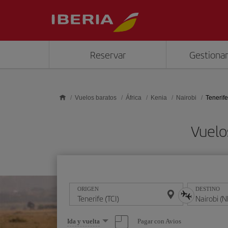
Saltar al contenido principal
Reservar
Gestionar
Vuelos baratos
África
Kenia
Nairobi
Tenerife
Vuelo
ORIGEN
DESTINO
Seleccione
Pagar con Avios
Ida y vuelta