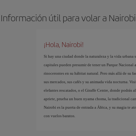
Información útil para volar a Nairobi
¡Hola, Nairobi!
Si hay una ciudad donde la naturaleza y la vida urbana 
capitales pueden presumir de tener un Parque Nacional a
rinocerontes en su hábitat natural. Pero más allá de su f
sus mercados, sus cafés y su animada vida nocturna. Vis
elefantes rescatados, o el Giraffe Centre, donde podrás 
apriete, prueba un buen nyama choma, la tradicional ca
Nairobi es la puerta de entrada a África, y su magia te 
con vuelos baratos.