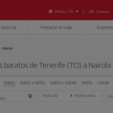
México - ES
Empresas
 reserva
Preparar el viaje
Experien
 - Nairobi
s baratos de Tenerife (TCI) a Nairobi
VUELO
VUELO + HOTEL
VUELO + COCHE
HOTEL
COCHE
Fecha ida
Fecha vuelta
1
A
Introduce la fecha en formato día/mes/año
Introduce la fecha en format