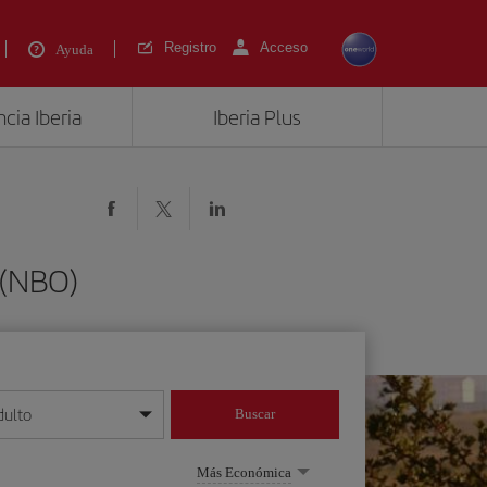
Registro
Acceso
Ayuda
cia Iberia
Iberia Plus
 (NBO)
dulto
Buscar
o día/mes/año
Más Económica