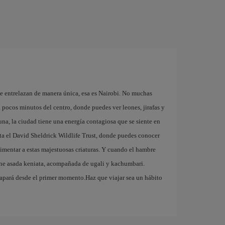
se entrelazan de manera única, esa es Nairobi. No muchas
 pocos minutos del centro, donde puedes ver leones, jirafas y
auna, la ciudad tiene una energía contagiosa que se siente en
ita el David Sheldrick Wildlife Trust, donde puedes conocer
alimentar a estas majestuosas criaturas. Y cuando el hambre
rne asada keniata, acompañada de ugali y kachumbari.
atrapará desde el primer momento.Haz que viajar sea un hábito