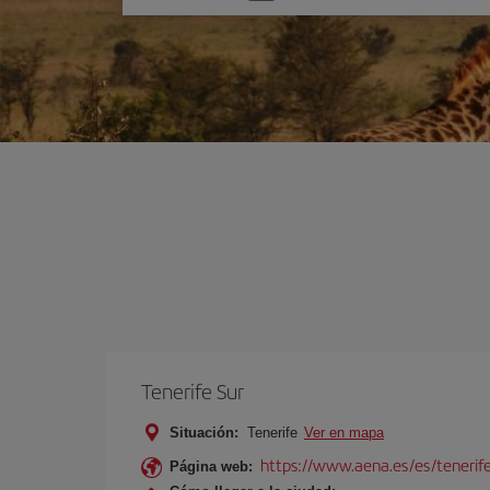
una
opción
Tenerife Sur
Situación:
Tenerife
Ver en mapa
https://www.aena.es/es/tenerife
Página web: