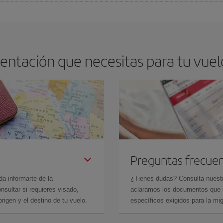
arte el mejor precio según tus necesidades de viaje. La tarifa básica, te asegu
ntación que necesitas para tu vuelo
Preguntas frecue
da informarte de la
¿Tienes dudas? Consulta nues
sultar si requieres visado,
aclaramos los documentos que ne
rigen y el destino de tu vuelo.
específicos exigidos para la mi