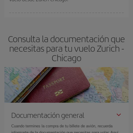
vayan agotando. Por eso, comprar con antelación es
fundamental
para conseguir
vuelos baratos a Zurich-Chicago-
En Iberia, tenemos distintas tarifas para garantizarte el mejor
dest
.
precio según tus necesidades de viaje. La tarifa básica, te
asegura el vuelo más barato.
Consulta la documentación que
necesitas para tu vuelo Zurich -
Chicago
Documentación general
Cuando termines la compra de tu billete de avión, recuerda
informarte de la documentación que necesitas para volar. Aquí