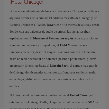
¡Hola, Chicago!
Si has reservado alguno de los vuelos baratos a Chicago, aquí tienes
algunos detalles de la ciudad. El edificio más alto de Chicago y de
Estados Unidos es el
Willis Tower
, con 443 metros de altura y desde
donde, con sus balcones de suelo de cristal, las vistas resultan
espeluznantes. El
Museum of Contemporary Art
con exposiciones
siempre innovadoras y rompedoras, el
Field Museum
con su
inmensa colección, desde el mayor Tyrannosaurus rex del mundo,
hasta un león devorador de hombres, pasando por momias, piedras
preciosas y tótems. Acércate al
Lincoln Park
, el parque más grande
de Chicago donde puedes correr por sus frondosos senderos, nadar
en la playa, visitar el zoo o echarte una siesta a la sombra de los
árboles.
Si lo tuyo es el deporte no te puedes perder el
United Center
, el
estadio de los Chicago Bulls, el equipo de baloncesto de la NBA en
el que jugó Michael Jordan. Recula en la historia del deporte