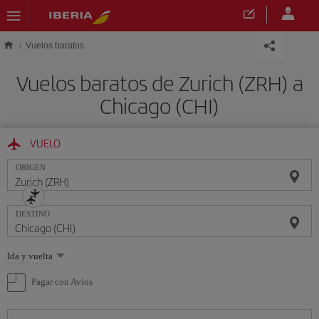
Saltar al contenido principal
Vuelos baratos
Vuelos baratos de Zurich (ZRH) a
Chicago (CHI)
VUELO
ORIGEN
DESTINO
Seleccione
Ida y vuelta
una
opción
Pagar con Avios