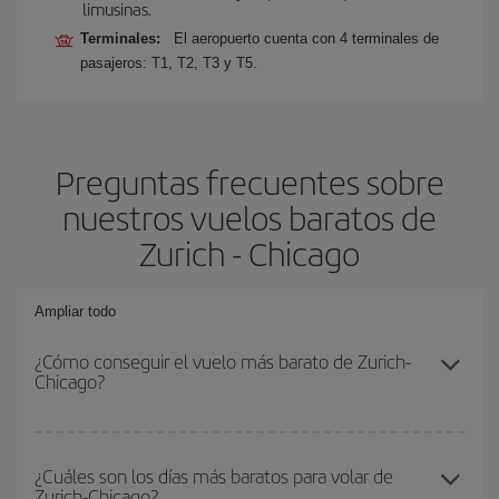
limusinas.
Terminales:
El aeropuerto cuenta con 4 terminales de
pasajeros: T1, T2, T3 y T5.
Preguntas frecuentes sobre
nuestros vuelos baratos de
Zurich - Chicago
Ampliar todo
¿Cómo conseguir el vuelo más barato de Zurich-
Chicago?
Podrás ahorrar en tu billete de avión de Zurich-Chicago-dest y
conseguir el vuelo más barato si evitas temporadas altas,
¿Cuáles son los días más baratos para volar de
Zurich-Chicago?
compras con antelación y puedes ser flexible con las fechas y