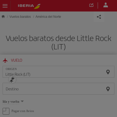
Saltar al contenido principal
Vuelos baratos
América del Norte
Vuelos baratos desde Little Rock
(LIT)
VUELO
ORIGEN
Destino
Seleccione
Ida y vuelta
una
opción
Pagar con Avios