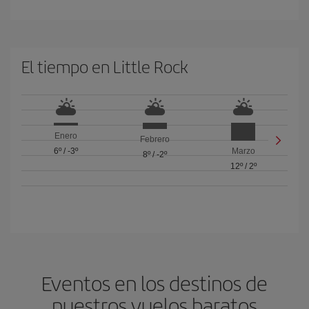
El tiempo en Little Rock
Enero
Febrero
6º
/
-3º
Marzo
8º
/
-2º
12º
/
2º
Eventos en los destinos de
nuestros vuelos baratos