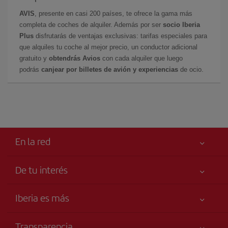
AVIS
, presente en casi 200 países, te ofrece la gama más
completa de coches de alquiler. Además por ser
socio Iberia
Plus
disfrutarás de ventajas exclusivas: tarifas especiales para
que alquiles tu coche al mejor precio, un conductor adicional
gratuito y
obtendrás Avios
con cada alquiler que luego
podrás
canjear por billetes de avión y experiencias
de ocio.
En la red
De tu interés
Tu seguridad es lo primero
Iberia es más
Accesibilidad
Noticias y Novedades
Compromiso de servicio
Transparencia