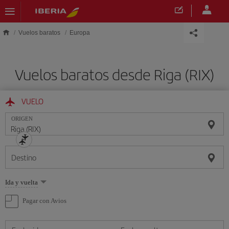
Saltar al contenido principal
Vuelos baratos
Europa
Vuelos baratos desde Riga (RIX)
VUELO
ORIGEN
Destino
Seleccione
Ida y vuelta
una
opción
Pagar con Avios