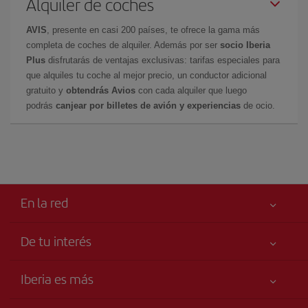
Alquiler de coches
AVIS
, presente en casi 200 países, te ofrece la gama más
completa de coches de alquiler. Además por ser
socio Iberia
Plus
disfrutarás de ventajas exclusivas: tarifas especiales para
que alquiles tu coche al mejor precio, un conductor adicional
gratuito y
obtendrás Avios
con cada alquiler que luego
podrás
canjear por billetes de avión y experiencias
de ocio.
En la red
De tu interés
Tu seguridad es lo primero
Iberia es más
Accesibilidad
Noticias y Novedades