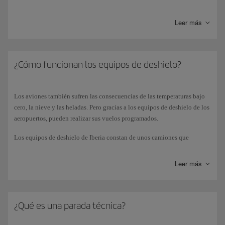
fotografías, consultar su ficha técnica y el plano de asientos.
Leer más
¿Cómo funcionan los equipos de deshielo?
Los aviones también sufren las consecuencias de las temperaturas bajo
cero, la nieve y las heladas. Pero gracias a los equipos de deshielo de los
aeropuertos, pueden realizar sus vuelos programados.
Los equipos de deshielo de Iberia constan de unos camiones que
incorporan un depósito de 5.000 litros de una mezcla de agua y glicol, y
una caldera con un quemador que hace que la mezcla se caliente y salga
Leer más
por el cañón a 2 grados centígrados. El camión lleva unas bombas que
elevan el agua de manera que, cuando el operador abre la válvula de
escape, el líquido sale a la presión necesaria para que caiga sobre el
avión.
¿Qué es una parada técnica?
El agua derrite el hielo, la escarcha o la nieve, mientras que el glicol