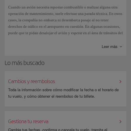
evita su formación durante un determinado periodo de tiempo.
Cuando un avión necesita repostar combustible o realizar alguna otra
Los planos verticales y horizontales (alas y cola) se suelen deshelar. Y
operación de mantenimiento, suele efectuar una parada técnica. En estos
además el fuselaje, la cúpula del radar, las compuertas de los trenes de
casos, la compañía no embarca ni desembarca pasaje al no tener
aterrizaje y los estabilizadores. Ante condiciones climatológicas
derechos de tráfico en el aeropuerto en cuestión. En algunas ocasiones,
extremas y a petición del comandante del vuelo, se procede a deshelar
puede que te pidan desalojar el avión y esperar en el área de tránsitos del
los aviones por completo. Este proceso se ejecuta aplicando
aeropuerto hasta que acaben de repostar si el comandante lo ve
escrupulosamente las instrucciones de los manuales del fabricante del
necesario por motivos de seguridad.
Leer más
avión y de la normativa IATA, entre otros.
Lo más buscado
Limpiar un avión con hielo o escarcha puede tardar entre tres y cinco
minutos, pero este tiempo se puede incrementar hasta más de una hora, si
se trata de nieve.
Cambios y reembolsos
En Madrid-Barajas hay dos bases de deshielo operativas las 24 horas del
día, y permiten limpiar tres aviones al mismo tiempo en cada base, en
Toda la información sobre cómo modificar la fecha o el horario de
circunstancias normales.
tu vuelo, y cómo obtener el reembolso de tu billete.
Gestiona tu reserva
Cambia tus fechas, confirma o cancela tu vuelo, tramita el