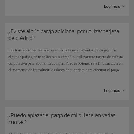
Leer más
¿Existe algún cargo adicional por utilizar tarjeta
de crédito?
Las transacciones realizadas en España están exentas de cargos. En
algunos países, se te aplicará un cargo* al utilizar una tarjeta de crédito
corporativa para abonar tu compra. Puedes obtener esta información en
el momento de introducir los datos de tu tarjeta para efectuar el pago.
*Este cargo adicional
no aplica
al adquirir los billetes aéreos con Avios,
así como para el resto de pagos de servicios opcionales (cambios en los
Leer más
billetes aéreos, reserva de asiento anticipada, equipaje adicional,
equipajes especiales, etc.).
¿Puedo aplazar el pago de mi billete en varias
cuotas?