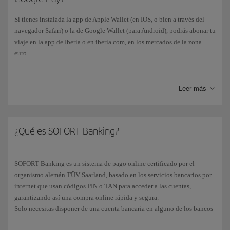
Si tienes instalada la app de Apple Wallet (en IOS, o bien a través del
navegador Safari) o la de Google Wallet (para Android), podrás abonar tu
viaje en la app de Iberia o en iberia.com, en los mercados de la zona
euro.
Simplemente añade a tu wallet una tarjeta de crédito/débito (VISA,
Mastercard o AMEX) y el pago se efectuará automáticamente, aunque es
Leer más
posible que tu dispositivo móvil te pida algún tipo de verificación
adicional, como por ejemplo tu huella dactilar, un PIN, etc.
¿Qué es SOFORT Banking?
SOFORT Banking es un sistema de pago online certificado por el
organismo alemán TÜV Saarland, basado en los servicios bancarios por
internet que usan códigos PIN o TAN para acceder a las cuentas,
garantizando así una compra online rápida y segura.
Solo necesitas disponer de una cuenta bancaria en alguno de los bancos
disponibles (compatible con la mayoría de entidades bancarias en