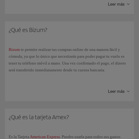
Leer más
¿Qué es Bizum?
Bizum
te permite realizar tus compras online de una manera fácil y
cómoda, ya que lo único que necesitarás para poder pagar tu vuelo es
tener tu teléfono móvil a mano. Una vez confirmado el pago, el dinero
será transferido inmediatamente desde tu cuenta bancaria.
Si seleccionas la forma de pago "Bizum", te redirigiremos a su página
para que introduzcas tu número de teléfono. A continuación, recibirás
Leer más
una notificación en tu app de banca electrónica para que puedas
confirmar el pago. Una vez lo hayas autorizado, volverás a la página de
confirmación de reserva de Iberia.
¿Qué es la tarjeta Amex?
Es la Tarjeta
American Express
. Puedes usarla para todos sus gastos