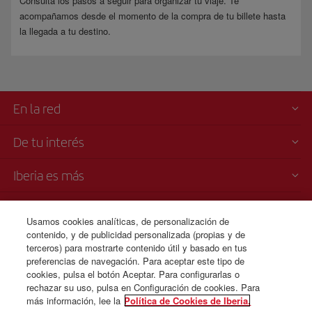
Consulta los pasos a seguir para organizar tu viaje. Te
acompañamos desde el momento de la compra de tu billete hasta
la llegada a tu destino.
En la red
De tu interés
Iberia es más
Transparencia
Usamos cookies analíticas, de personalización de
contenido, y de publicidad personalizada (propias y de
Venta telefónica
terceros) para mostrarte contenido útil y basado en tus
+507 3 084 260
preferencias de navegación. Para aceptar este tipo de
cookies, pulsa el botón Aceptar. Para configurarlas o
Lunes a domingo 00:00 - 24:00 horas ( español e inglés).
rechazar su uso, pulsa en Configuración de cookies. Para
más información, lee la
Política de Cookies de Iberia.