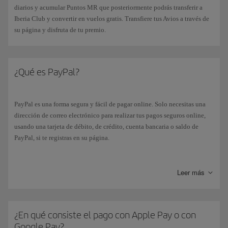
diarios y acumular Puntos MR que posteriormente podrás transferir a
Iberia Club y convertir en vuelos gratis. Transfiere tus Avios a través de
su página y disfruta de tu premio.
¿Qué es PayPal?
PayPal es una forma segura y fácil de pagar online. Solo necesitas una
dirección de correo electrónico para realizar tus pagos seguros online,
usando una tarjeta de débito, de crédito, cuenta bancaria o saldo de
PayPal, si te registras en su página.
Si seleccionas la forma de pago “
PayPal
”, irás automáticamente a su
página. Y una vez finalizado el procedimiento de pago, volverás
Leer más
directamente a la página de confirmación de reserva de Iberia.
¿En qué consiste el pago con Apple Pay o con
Google Pay?