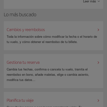
España) y el pago se realiza en tres pasos, sin necesidad de registrarse.
Leer más
SOFORT Banking solo realiza transacciones en EUR, y los ingresos no
Lo más buscado
están sujetos a ningún cargo.
Si seleccionas la forma de pago “Transferencia bancaria (Sofort)”, irás
automáticamente a la página de Sofort. Una vez finalizado el
Cambios y reembolsos
procedimiento de pago, volverás directamente a la página de
confirmación de reserva de Iberia.
Toda la información sobre cómo modificar la fecha o el horario de
tu vuelo, y cómo obtener el reembolso de tu billete.
Gestiona tu reserva
Cambia tus fechas, confirma o cancela tu vuelo, tramita el
reembolso en bono, añade maletas, elige o cambia asiento,
modifica tus datos…
Planifica tu viaje