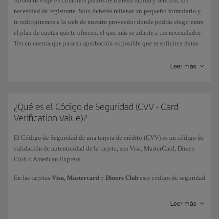
Abona tu viaje en cómodos plazos de manera rápida y sencilla, sin
necesidad de registrarte. Solo deberás rellenar un pequeño formulario y
te redirigiremos a la web de nuestro proveedor donde podrás elegir entre
el plan de cuotas que te ofrecen, el que más se adapte a tus necesidades.
Ten en cuenta que para su aprobación es posible que te soliciten datos
adicionales. Una vez autorizado, volverás directamente a la página de
confirmación de tu reserva en iberia.com.
Leer más
Esta modalidad te aparecerá en la página de pago como una alternativa
más en los mercados donde esté disponible. Por el momento, solo
podemos ofrecerte esta opción en España. En ciertos países, también
¿Qué es el Código de Seguridad (CVV - Card
puedes realizar el pago aplazado con algunas tarjetas bancarias,
Verification Value)?
generalmente con las de crédito.
El Código de Seguridad de una tarjeta de crédito (CVV) es un código de
validación de autenticidad de la tarjeta, sea Visa, MasterCard, Diners
Club o American Express.
En las tarjetas
Visa, Mastercard
y
Diners Club
este código de seguridad
figura en el
reverso
, y se identifica con los tres últimos dígitos de la
numeración. En las tarjetas
American Express
, el código es de 4 dígitos
Leer más
y se encuentra impreso en el
frente
de la tarjeta de crédito arriba del