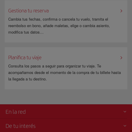
entre el lugar de residencia y cualquier lugar del territorio nacional
(España). Si alguno de los pasajeros no fuera residente, deberá realizar la
Gestiona tu reserva
reserva por separado.
Cambia tus fechas, confirma o cancela tu vuelo, tramita el
Infórmate en la página de
www.fomento.gob.es
.
reembolso en bono, añade maletas, elige o cambia asiento,
modifica tus datos…
Planifica tu viaje
Consulta los pasos a seguir para organizar tu viaje. Te
acompañamos desde el momento de la compra de tu billete hasta
la llegada a tu destino.
En la red
De tu interés