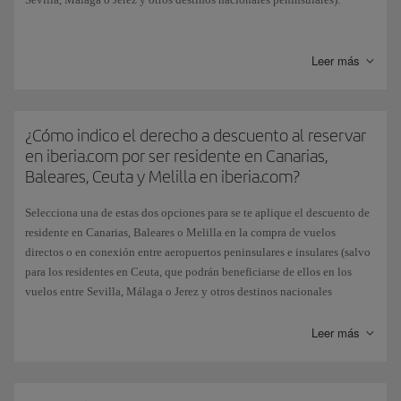
Cuando hayas elegido el origen y destino de tu vuelo y siempre que esta
combinación permita el descuento, te mostraremos el desplegable de
Leer más
Residentes. Marca la opción de Residente según corresponda y
aparecerán los vuelos con el descuento ya aplicado.
Esta subvención, otorgada por el Estado español, no se aplica si eliges el
¿Cómo indico el derecho a descuento al reservar
pago de billetes con Avios.
en iberia.com por ser residente en Canarias,
Baleares, Ceuta y Melilla en iberia.com?
Selecciona una de estas dos opciones para se te aplique el descuento de
residente en Canarias, Baleares o Melilla en la compra de vuelos
directos o en conexión entre aeropuertos peninsulares e insulares (salvo
para los residentes en Ceuta, que podrán beneficiarse de ellos en los
vuelos entre Sevilla, Málaga o Jerez y otros destinos nacionales
peninsulares):
Leer más
Desde nuestra página principal; una vez elegido el origen y destino de
tu vuelo, puedes marcar la casilla de residente y los vuelos que te
mostraremos aparecerán con el descuento ya aplicado.