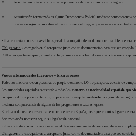
Acreditación notarial con los datos personales del menor junto a su fotografía.
Autorización formalizada en alguna Dependencia Policial: mediante comparecencia pers
que se encargue la custodia del menor durante el viaje, y que será cotejada en todo 
Si has contratado nuestro servicio especial de acompañamiento de menores, también deberás 
Obligatorio
y entregarlo en el aeropuerto junto con tu documentación para que sea cotejada. 
DNI o pasaporte siempre y cuando no haya cumplido aún los 14 años (ver situación excepciona
Vuelos internacionales (Europeos y terceros países)
Todos los menores deben presentar su propio documento DNI o pasaporte, además de cumplir c
Las autoridades españolas requerirán a todos los
menores de nacionalidad española que vi
cualquiera de sus padres o tutores, un
permiso de viaje formalizado
en alguna de las siguien
mediante comparecencia de alguno de los progenitores o tutores legales.
En el caso de los menores extranjeros residentes en España, sus representantes legales deberá
documentación necesaria según su legislación nacional.
Si has contratado nuestro servicio especial de acompañamiento de menores, deberás cumplime
Obligatorio
y entregarlo en el aeropuerto junto con tu documentación para que sea cotejada.