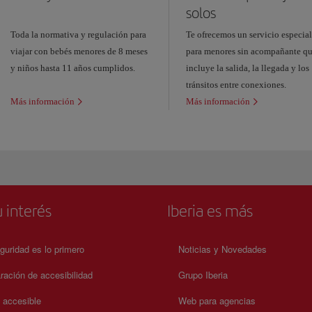
solos
Toda la normativa y regulación para
Te ofrecemos un servicio especia
viajar con bebés menores de 8 meses
para menores sin acompañante q
y niños hasta 11 años cumplidos.
incluye la salida, la llegada y los
tránsitos entre conexiones.
Más información
Más información
 interés
Iberia es más
guridad es lo primero
Noticias y Novedades
ración de accesibilidad
Grupo Iberia
a accesible
Web para agencias