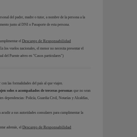
onal del padre, madre o tutor, a nombre de la persona a la
momento junto al DNI o Pasaporte de esta persona.
Descargo de Responsabilidad
cumplimentar el
En los vuelos nacionales, el menor no necesita presentar el
l del Puente aéreo en "Casos particulares")
on las formalidades del país al que viajen.
ajen solos o acompañados de terceras personas
que no sean
tes dependencias: Policía, Guardia Civil, Notarías y Alcaldías,
n acudir a sus autoridades consulares para cumplimentar la
Descargo de Responsabilidad
ntar además, el