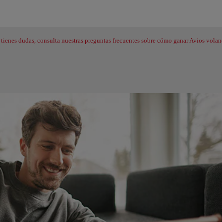
 tienes dudas, consulta nuestras preguntas frecuentes sobre cómo ganar Avios vola