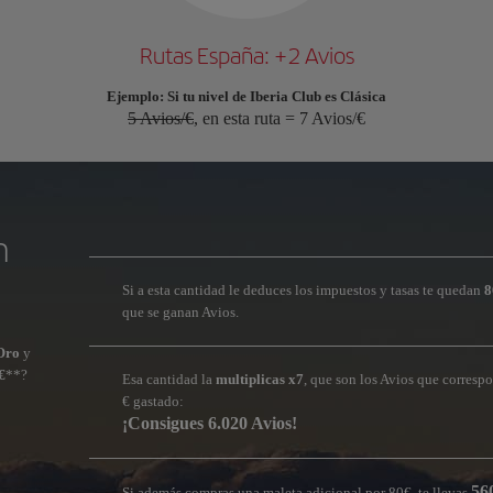
Rutas España: +2 Avios
Ejemplo: Si tu nivel de Iberia Club es Clásica
5 Avios/€
, en esta ruta = 7 Avios/€
n
Si a esta cantidad le deduces los impuestos y tasas te quedan
8
que se ganan Avios.
 Oro
y
€
**?
Esa cantidad la
multiplicas x7
, que son los Avios que corresp
€ gastado:
¡Consigues 6.020 Avios!
56
Si además compras una maleta adicional por 80€, te llevas