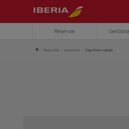
Reservar
Gestiona
Iberia Club
Gana Avios
Gana Avios volando