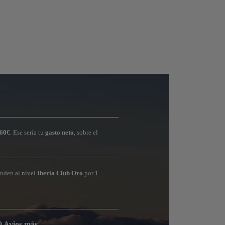
60€
. Ese sería tu
gasto neto
, sobre el
onden al nivel
Iberia Club Oro
por 1
0 Avios más
.