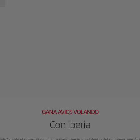
GANA AVIOS VOLANDO
Con Iberia
do* desde el primer viaje; cuanto mayor sea tu nivel dentro del programa, más Avio