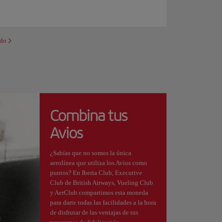
ndo
Combina tus
Avios
¿Sabías que no somos la única
aerolínea que utiliza los Avios como
puntos? En Iberia Club, Executive
Club de British Airways, Vueling Club
y AerClub compartimos esta moneda
para darte todas las facilidades a la hora
de disfrutar de las ventajas de tus