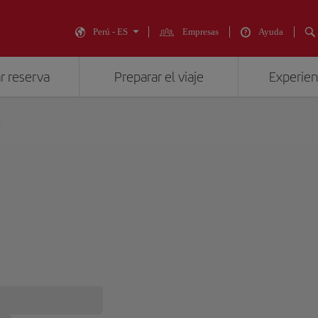
Perú - ES
Empresas
Ayuda
r reserva
Preparar el viaje
Experienc
s