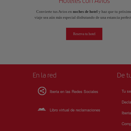
Hoteles con Avios
Convierte tus Avios en
noches de hotel
y haz que tu próxim
viaje sea aún más especial disfrutando de una estancia perfect
Reserva tu hotel
En la red
De tu
Tu se
Iberia en las Redes Sociales
Decla
Libro virtual de reclamaciones
Iberi
Compr