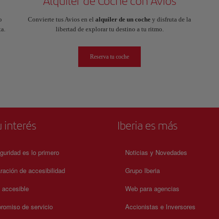
Alquiler de Coche con Avios
o
Convierte tus Avios en el
alquiler de un coche
y disfruta de la
a.
libertad de explorar tu destino a tu ritmo.
Reserva tu coche
 interés
Iberia es más
guridad es lo primero
Noticias y Novedades
ración de accesibilidad
Grupo Iberia
a accesible
Web para agencias
omiso de servicio
Accionistas e Inversores