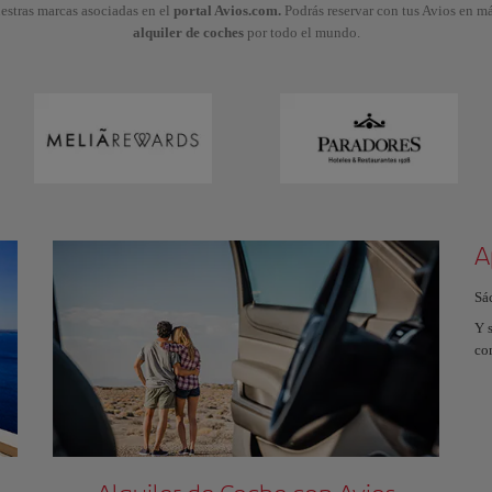
stras marcas asociadas en el
portal Avios.com.
Podrás reservar con tus Avios en m
alquiler de coches
por todo el mundo.
A
Sá
Y s
co