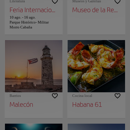
Literatura
Museos y Galerías
Feria Internacional del Libro de La Habana
Museo de la Revoluc
10 ago.
-
16 ago.
Parque Histórico- Militar
Morro Cabaña
Barrios
Cocina local
Malecón
Habana 61