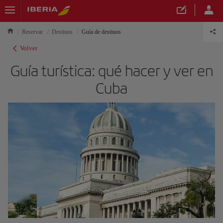
Reservar
Destinos
Guía de destinos
Volver
Guía turística: qué hacer y ver en
Cuba