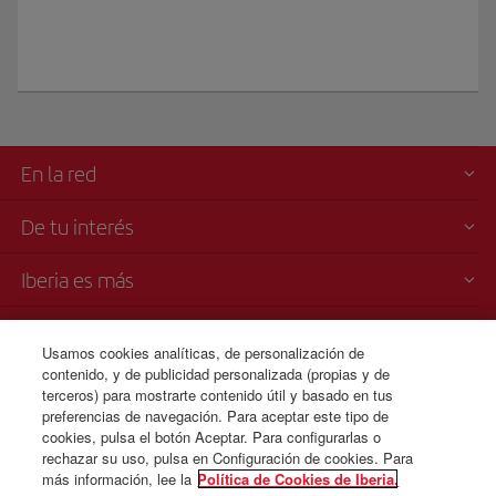
En la red
De tu interés
Iberia es más
Transparencia
Usamos cookies analíticas, de personalización de
contenido, y de publicidad personalizada (propias y de
Venta telefónica
terceros) para mostrarte contenido útil y basado en tus
+51 1 701 46 15
preferencias de navegación. Para aceptar este tipo de
cookies, pulsa el botón Aceptar. Para configurarlas o
Lunes a domingo 00:00 - 24:00 horas ( español e inglés).
rechazar su uso, pulsa en Configuración de cookies. Para
más información, lee la
Política de Cookies de Iberia.