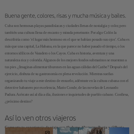
Buena gente, colores, risas y mucha música y bailes.
Cuba son hermosas playas paradisíacas y ciudades llenas de nostalgia y color, pero
también una cultura llena de encanto y mirada penetrante. Por algo Colón la
describiría como ‘el lugar más hermoso en el que se habían posado sus ojos’. Cuba es
más que una capital, La Habana, en la que parece no haber pasado el tiempo, o los
entornos idílicos de Varadero o los Cayos. Cuba es historia, aventura y una
naturaleza rica y colorida. Algunos de los mejores fondos submarinos se muestran a
tus pies. ¿Imaginas alimentar tiburones en las aguas cálidas del Caribe? Después del
ejercicio, disfruta de su gastronomía en plena revolución. Mientras sueñas
organizando tu viaje a este destino de ensueño, adéntrate en la cultura cubana con el
detective habanero por excelencia, Mario Conde, de las novelas de Leonardo
Padura. Acércate así al día a día, ilusiones e inquietudes de pueblo cubano. Confiesa,
¿próximo destino?
Así lo ven otros viajeros
Comparte tu experiencia de viaje con #habana, #InstantesIberia y @Iberia