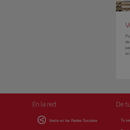
V
Pu
de
pa
en
En la red
De tu
Tu se
Iberia en las Redes Sociales