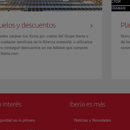
uelos y descuentos
Pla
edes canjear tus Avios por vuelos del Grupo Iberia o
Nunca
 cualquier aerolínea de la Alianza oneworld, o utilizarlos
de ho
ra conseguir descuentos en los billetes que compres
conve
 Iberia.com
 interés
Iberia es más
guridad es lo primero
Noticias y Novedades