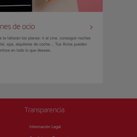
nes de ocio
 te faltarán los planes: ir al cine, conseguir noches
tel, spa, alquileres de coche… Tus Avios pueden
rtirse en todo lo que desees.
Transparencia
Información Legal