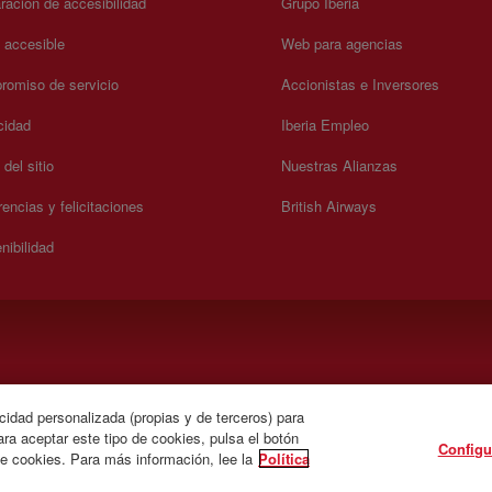
ración de accesibilidad
Grupo Iberia
a accesible
Web para agencias
omiso de servicio
Accionistas e Inversores
cidad
Iberia Empleo
del sitio
Nuestras Alianzas
encias y felicitaciones
British Airways
nibilidad
).
cidad personalizada (propias y de terceros) para
ra aceptar este tipo de cookies, pulsa el botón
Configu
de cookies. Para más información, lee la
Política