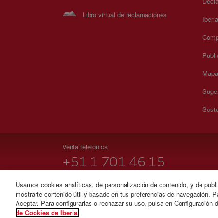
Decla
Libro virtual de reclamaciones
Iberi
Compr
Publi
Mapa 
Suger
Soste
Venta telefónica
+51 1 701 46 15
Lunes a domingo 00:00 - 24:00 horas ( español e inglés
Usamos cookies analíticas, de personalización de contenido, y de publi
mostrarte contenido útil y basado en tus preferencias de navegación. Pa
© Iberia 2026
Aceptar. Para configurarlas o rechazar su uso, pulsa en Configuración 
de Cookies de Iberia.