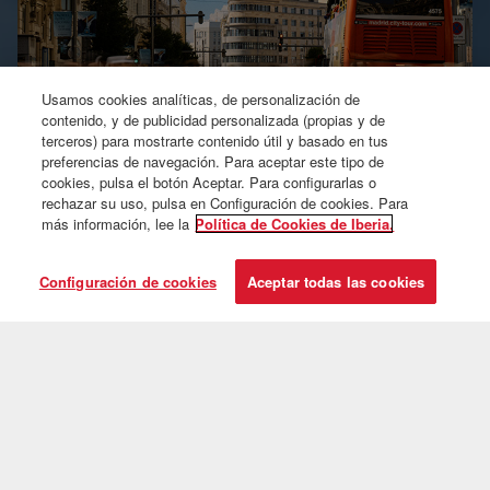
Usamos cookies analíticas, de personalización de
contenido, y de publicidad personalizada (propias y de
terceros) para mostrarte contenido útil y basado en tus
preferencias de navegación. Para aceptar este tipo de
cookies, pulsa el botón Aceptar. Para configurarlas o
rechazar su uso, pulsa en Configuración de cookies. Para
Aprovecha tu escala
más información, lee la
Política de Cookies de Iberia.
descubriendo Madrid
Configuración de cookies
Aceptar todas las cookies
Quédate hasta 9 noches en Madrid sin coste adicional en tu billete y
disfuta, además de planes y descuentos exclusivos para que disfrutes
al máximo la capital.
Compra tu Stopover Hola Madrid