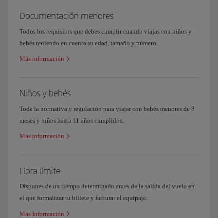
La finalidad de este documento es mejorar la accesibilidad al
Documentación menores
transporte aéreo de las personas con movilidad reducida. Está dirigido
a las compañías aéreas que proporcionan servicios y facilidades en
Todos los requisitos que debes cumplir cuando viajas con niños y
aeropuertos y aeronaves y sirve de base para que pueda elaborarse un
bebés teniendo en cuenta su edad, tamaño y número.
Código o (Códigos) de Conducta voluntario. Cuando se elaboren los
Más información
Códigos, se tendrán en cuenta las disposiciones apropiadas del
Documento 30 (Sección 5) de la Conferencia Europea de Aviación
Civil (CEAC), y el Anexo 9 de la Organización de Aviación Civil
Niños y bebés
Internacional (OACI). Dichos documentos proporcionan información
Toda la normativa y regulación para viajar con bebés menores de 8
técnica y han sido redactados, previa consulta a la industria del
meses y niños hasta 11 años cumplidos.
transporte aéreo, y a los organismos gubernamentales encargados de
establecer normas y prácticas recomendadas.
Más información
Definición
Se denomina persona con movilidad reducida (PMR) a toda persona
Hora límite
cuya movilidad está reducida debido a cualquier discapacidad física
Dispones de un tiempo determinado antes de la salida del vuelo en
(sensorial o locomotriz), deterioro de las facultades intelectuales, edad,
el que formalizar tu billete y facturar el equipaje.
o cualquier otra causa de discapacidad, al utilizar un medio de
Más Información
transporte y cuya situación requiera atención especial y la adaptación