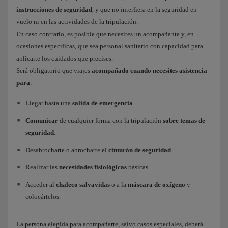
Problemas respiratorios crónicos.
instrucciones de seguridad
, y que no interfiera en la seguridad en
Anemia severa.
vuelo ni en las actividades de la tripulación.
En caso contrario, es posible que necesites un acompañante y, en
Diabetes inestable o cáncer.
ocasiones específicas, que sea personal sanitario con capacidad para
Si tomas medicación inmunosupresiva.
aplicarte los cuidados que precises.
Será obligatorio que viajes
acompañado cuando necesites asistencia
Y en general, si por cualquier causa, dudas de tu estado de salud para
para
:
viajar. En algunos casos, lo trataremos como un caso médico y te
Llegar hasta una
salida de emergencia
.
pediremos la autorización de nuestro Servicio Médico para volar:
Comunicar
de cualquier forma con la tripulación
sobre temas de
Necesidad de suministro de oxígeno.
seguridad
.
Uso de una incubadora autónoma para niños prematuros.
Desabrocharte o abrocharte el
cinturón de seguridad
.
Incapacidad de comprender y cumplir instrucciones.
Realizar las
necesidades fisiológicas
básicas.
Enfermedades agudas, crónicas o convalecencias de operaciones
Acceder al
chaleco salvavidas
o a la
máscara de oxígeno
y
quirúrgicas, que puedan agravarse debido al transporte.
colocártelos.
Consulta toda la información en nuestra página de
Autorización
La persona elegida para acompañarte, salvo casos especiales, deberá