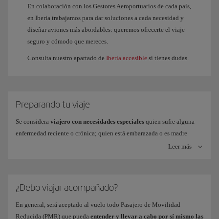
En colaboración con los Gestores Aeroportuarios de cada país,
en Iberia trabajamos para dar soluciones a cada necesidad y
diseñar aviones más abordables: queremos ofrecerte el viaje
seguro y cómodo que mereces.
Consulta nuestro apartado de
Iberia accesible
si tienes dudas.
Preparando tu viaje
Se considera
viajero con necesidades especiales
quien sufre alguna
enfermedad reciente o crónica; quien está embarazada o es madre
reciente; y quien precisa ayuda a la hora de viajar (sillas de ruedas,
Leer más
suministro de oxígeno, etc.).
La normativa general recomienda consultar a tu médico antes de viajar,
si padeces...
¿Debo viajar acompañado?
En general, será aceptado al vuelo todo Pasajero de Movilidad
Problemas cardiovasculares.
Reducida (PMR) que pueda
entender y llevar a cabo por sí mismo las