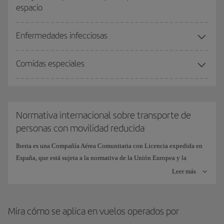
espacio
Enfermedades infecciosas
Comidas especiales
Normativa internacional sobre transporte de
personas con movilidad reducida
Iberia es una Compañía Aérea Comunitaria con Licencia expedida en
España, que está sujeta a la normativa de la Unión Europea y la
legislación española, las respectivas normas nacionales y tratados
Leer más
internacionales, en su caso, así como lo dispuesto por organizaciones
internacionales de transporte aéreo:
Mira cómo se aplica en vuelos operados por
Reglamento CE 1107/2006 del Parlamento Europeo y del Consejo
sobre derechos de las personas con necesidades especiales en el