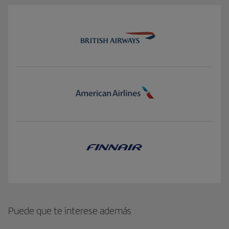
transporte aéreo.
Reglamento CE 8/2008 sobre normas EU OPS, norma OPS 1.260.
Ley 51/2003, de 2 de diciembre, sobre igualdad de oportunidades, no
discriminación y accesibilidad de las personas con necesidades
especiales.
Real Decreto 1544/2007, de 23 de noviembre, por el que se regulan las
condiciones básicas de accesibilidad y no discriminación para el
acceso y utilización de los modos de transporte para personas con
necesidades especiales.
Circular Operativa 04/01 de la Dirección de Aviación Civil de España.
Resolución 700, y prácticas recomendadas 1700, 1700a, 1700c, 1700d
y 1700e de IATA.
Queremos que tus necesidades sean comprendidas y atendidas y que tu
seguridad y dignidad sean respetadas.
Puede que te interese además
ANEXO (PMR)