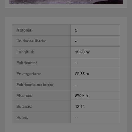
Motores:
3
Unidades Iberia:
-
Longitud:
15,20 m
Fabricante:
-
Envergadura:
22,55 m
Fabricante motores:
-
Alcance:
870 km
Butacas:
12-14
Rutas:
-