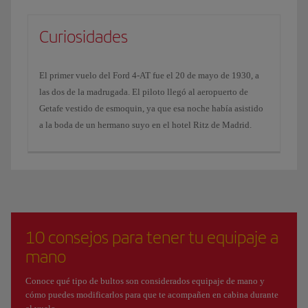
Curiosidades
El primer vuelo del Ford 4-AT fue el 20 de mayo de 1930, a
las dos de la madrugada. El piloto llegó al aeropuerto de
Getafe vestido de esmoquin, ya que esa noche había asistido
a la boda de un hermano suyo en el hotel Ritz de Madrid.
10 consejos para tener tu equipaje a
mano
Conoce qué tipo de bultos son considerados equipaje de mano y
cómo puedes modificarlos para que te acompañen en cabina durante