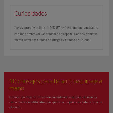
Curiosidades
Los aviones de la flota de MD-87 de Iberia fueron bautizados
con los nombres de las ciudades de España. Los dos primeros
fueron llamados Ciudad de Burgos y Ciudad de Toledo.
10 consejos para tener tu equipaje a
mano
Conoce qué tipo de bultos son considerados equipaje de mano y
cómo puedes modificarlos para que te acompañen en cabina durante
el vuelo.