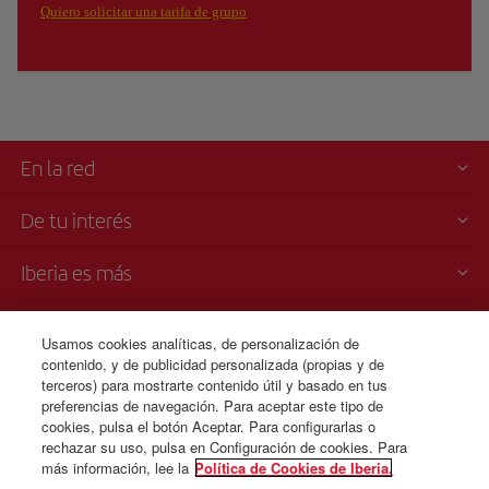
Quiero solicitar una tarifa de grupo
En la red
De tu interés
Iberia es más
Transparencia
Usamos cookies analíticas, de personalización de
contenido, y de publicidad personalizada (propias y de
Venta telefónica
terceros) para mostrarte contenido útil y basado en tus
00 800 10 13 32
preferencias de navegación. Para aceptar este tipo de
cookies, pulsa el botón Aceptar. Para configurarlas o
Lunes a domingo 00:00 - 24:00 horas (español e inglés).
rechazar su uso, pulsa en Configuración de cookies. Para
más información, lee la
Política de Cookies de Iberia.