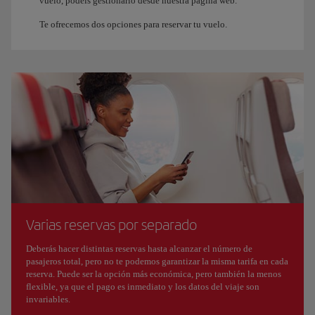
vuelo, podéis gestionarlo desde nuestra página web.
Te ofrecemos dos opciones para reservar tu vuelo.
Varias reservas por separado
Deberás hacer distintas reservas hasta alcanzar el número de
pasajeros total, pero no te podemos garantizar la misma tarifa en cada
reserva. Puede ser la opción más económica, pero también la menos
flexible, ya que el pago es inmediato y los datos del viaje son
invariables.