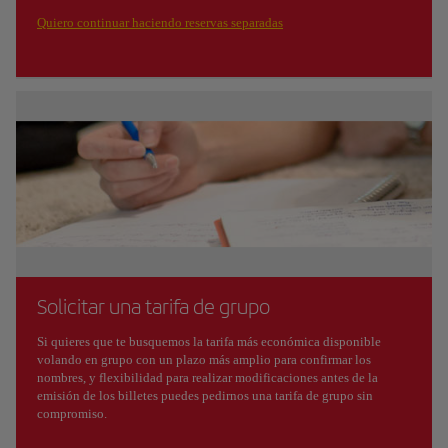
Quiero continuar haciendo reservas separadas
Solicitar una tarifa de grupo
Si quieres que te busquemos la tarifa más económica disponible
volando en grupo con un plazo más amplio para confirmar los
nombres, y flexibilidad para realizar modificaciones antes de la
emisión de los billetes puedes pedirnos una tarifa de grupo sin
compromiso.