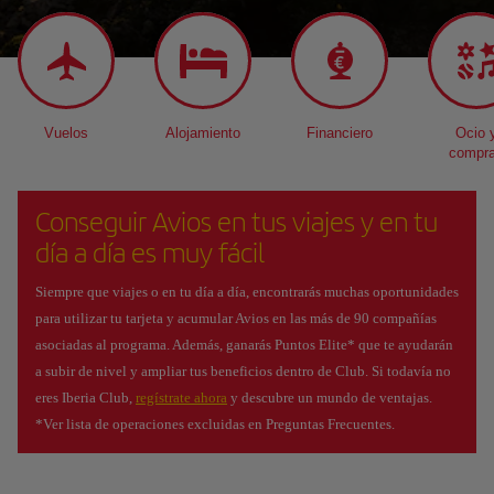
Vuelos
Alojamiento
Financiero
Ocio 
compr
Conseguir Avios en tus viajes y en tu
día a día es muy fácil
Siempre que viajes o en tu día a día, encontrarás muchas oportunidades
para utilizar tu tarjeta y acumular Avios en las más de 90 compañías
asociadas al programa. Además, ganarás Puntos Elite* que te ayudarán
a subir de nivel y ampliar tus beneficios dentro de Club. Si todavía no
eres Iberia Club,
regístrate ahora
y descubre un mundo de ventajas.
*Ver lista de operaciones excluidas en Preguntas Frecuentes.