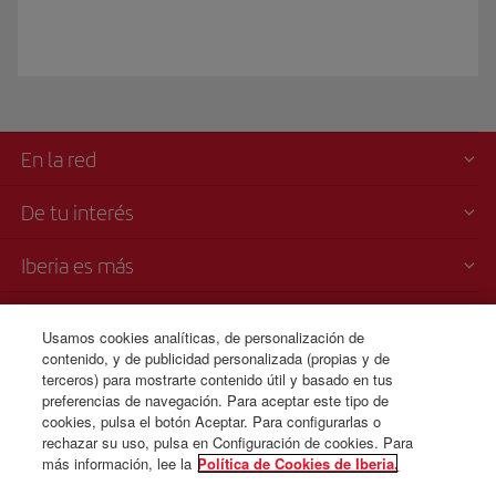
En la red
De tu interés
Iberia es más
Transparencia
Usamos cookies analíticas, de personalización de
contenido, y de publicidad personalizada (propias y de
Venta telefónica
terceros) para mostrarte contenido útil y basado en tus
00 800 10 13 32
preferencias de navegación. Para aceptar este tipo de
cookies, pulsa el botón Aceptar. Para configurarlas o
Lunes a domingo 00:00 - 24:00 horas (español e inglés).
rechazar su uso, pulsa en Configuración de cookies. Para
más información, lee la
Política de Cookies de Iberia.