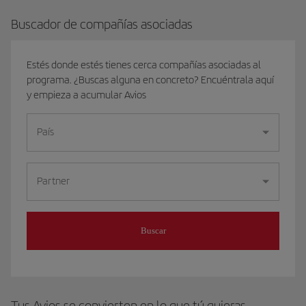
Buscador de compañías asociadas
Estés donde estés tienes cerca compañías asociadas al
programa. ¿Buscas alguna en concreto? Encuéntrala aquí
y empieza a acumular Avios
País
Partner
Buscar
Tus Avios se convierten en lo que tú quieras