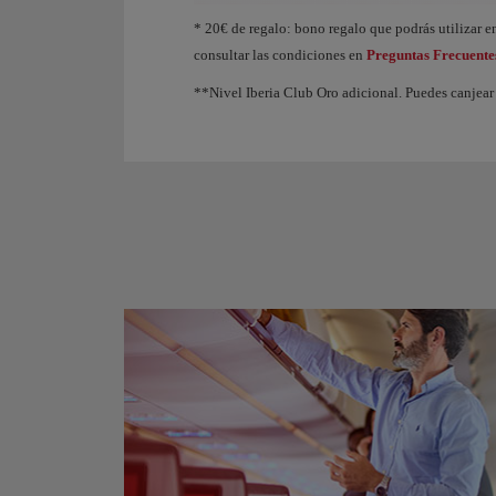
Animación de un avión que muestra que, a medida q
* 20€ de regalo: bono regalo que podrás utilizar en
consultar las condiciones en
Preguntas Frecuente
**Nivel Iberia Club Oro adicional. Puedes canjear 