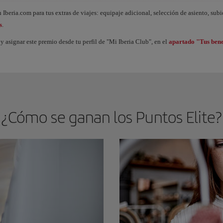
ue acumulas Puntos Elite, desbloqueas beneficios llamados Premios Elite y vas subi
 Iberia.com para tus extras de viajes: equipaje adicional, selección de asiento, sub
s
.
y asignar este premio desde tu perfil de "Mi Iberia Club", en el
apartado "Tus bene
¿Cómo se ganan los Puntos Elite?