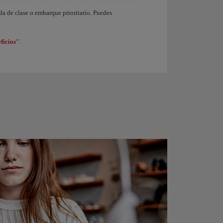
endo de nivel en el programa Iberia Club. Al ganar 1.250 Puntos Elite obtienes de 
ida de clase o embarque prioritario. Puedes
ficios"
.