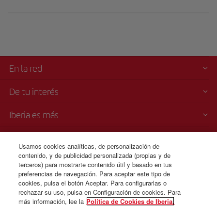
En la red
De tu interés
Iberia es más
Transparencia
Usamos cookies analíticas, de personalización de
contenido, y de publicidad personalizada (propias y de
Venta telefónica
terceros) para mostrarte contenido útil y basado en tus
00 800 10 13 32
preferencias de navegación. Para aceptar este tipo de
cookies, pulsa el botón Aceptar. Para configurarlas o
Lunes a domingo 00:00 - 24:00 horas (español e inglés).
rechazar su uso, pulsa en Configuración de cookies. Para
más información, lee la
Política de Cookies de Iberia.