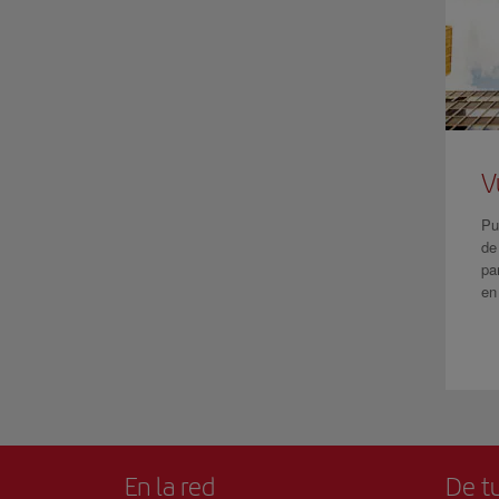
V
Pu
de
pa
en
En la red
De tu