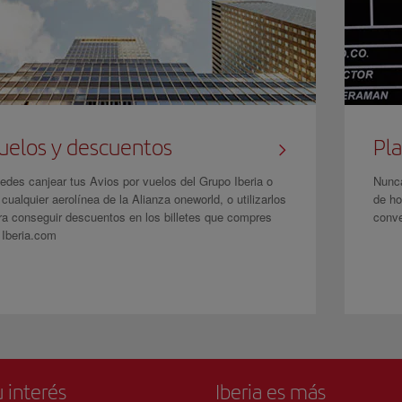
uelos y descuentos
Pla
edes canjear tus Avios por vuelos del Grupo Iberia o
Nunca
 cualquier aerolínea de la Alianza oneworld, o utilizarlos
de ho
ra conseguir descuentos en los billetes que compres
conve
 Iberia.com
 interés
Iberia es más