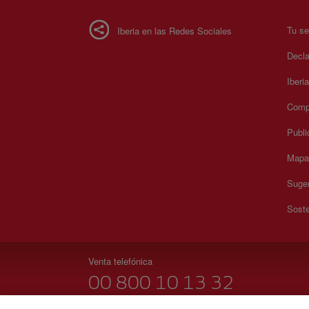
Tu se
Iberia en las Redes Sociales
Decla
Iberi
Compr
Publi
Mapa 
Suger
Soste
Venta telefónica
00 800 10 13 32
Lunes a domingo 00:00 - 24:00 horas (español e inglés)