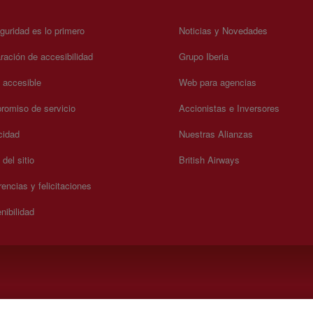
guridad es lo primero
Noticias y Novedades
ración de accesibilidad
Grupo Iberia
a accesible
Web para agencias
omiso de servicio
Accionistas e Inversores
cidad
Nuestras Alianzas
del sitio
British Airways
encias y felicitaciones
nibilidad
.