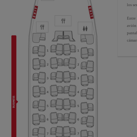
los se
Entre
avión 
pantal
cámara