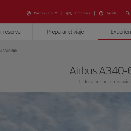
Россия - ES
Empresas
Ayuda
r reserva
Preparar el viaje
Experienc
us A340-600
Airbus A340-
Todo sobre nuestros avio