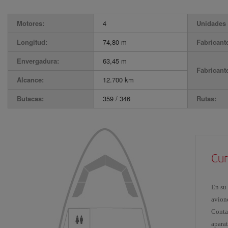
Motores:
4
Unidades 
Longitud:
74,80 m
Fabricant
Envergadura:
63,45 m
Fabricant
Alcance:
12.700 km
Butacas:
359 / 346
Rutas:
Cur
En su
avion
Conta
apara