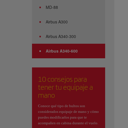
MD-88
Airbus A300
Airbus A340-300
Airbus A340-600
10 consejos para
tener tu equipaje a
mano
Conoce qué tipo de bultos son
considerados equipaje de mano y cómo
puedes modificarlos para que te
acompañen en cabina durante el vuelo.