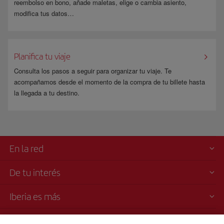
reembolso en bono, añade maletas, elige o cambia asiento,
modifica tus datos…
Planifica tu viaje
Consulta los pasos a seguir para organizar tu viaje. Te
acompañamos desde el momento de la compra de tu billete hasta
la llegada a tu destino.
En la red
De tu interés
Iberia es más
Transparencia