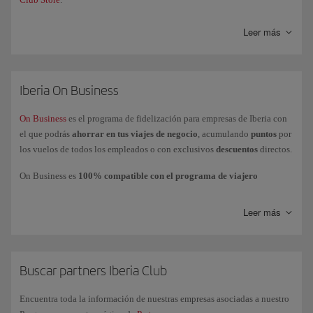
Leer más
Iberia On Business
On Business
es el programa de fidelización para empresas de Iberia con
el que podrás
ahorrar en tus viajes de negocio
, acumulando
puntos
por
los vuelos de todos los empleados o con exclusivos
descuentos
directos.
On Business es
100% compatible con el programa de viajero
frecuente Iberia Club
, lo que permite que la empresa acumule puntos
On Business mientras los empleados acumulan
Avios
en su cuenta o
Leer más
tarjeta personal.
Podrás
utilizar los puntos On Business
para volar con el Grupo Iberia
(Iberia, Iberia Express e Iberia Regional Air Nostrum), British Airways y
American Airlines y realizar mejoras de clases a cabinas superiores con
Buscar partners Iberia Club
Iberia y British Airways.
Encuentra toda la información de nuestras empresas asociadas a nuestro
Si tienes más dudas, consulta nuestra página de
preguntas frecuentes