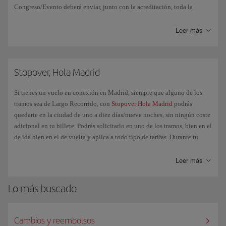
Congreso/Evento deberá enviar, junto con la acreditación, toda la
información, condiciones y un código de descuento para reservar tu
viaje a través de iberia.com. Consulta en la página
Códigos de
Leer más
descuento
cómo utilizarlo para comprar tu vuelo. Si durante el proceso
de reserva no has incluido el código promocional antes de finalizar el
proceso y efectuar el pago, el descuento no se podrá aplicar.
Stopover, Hola Madrid
Condiciones:
Si tienes un vuelo en conexión en Madrid, siempre que alguno de los
Esta oferta es aplicable exclusivamente en vuelos cerrados (no
tramos sea de Largo Recorrido, con
Stopover Hola Madrid
podrás
incluye Puente Aéreo) de Iberia y quedan excluidas las líneas con
quedarte en la ciudad de uno a diez días/nueve noches, sin ningún coste
código compartido.
adicional en tu billete. Podrás solicitarlo en uno de los tramos, bien en el
de ida bien en el de vuelta y aplica a todo tipo de tarifas. Durante tu
No admite la aplicación de otros descuentos como pueden ser el de
estancia en Madrid y/o alrededores tendrás acceso a ofertas y beneficios
Residentes, familia numerosa, Avios, etc
especiales, tanto de Iberia como del resto de socios del programa Hola
Leer más
La validez de los billetes será la determinada con la organización.
Madrid.
Lo más buscado
Cambios y reembolsos