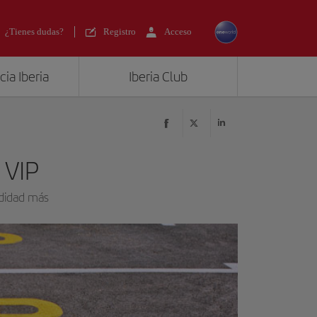
¿Tienes dudas?
Registro
Acceso
ia Iberia
Iberia Club
 VIP
odidad más