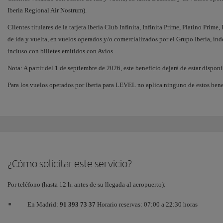
Iberia Regional Air Nostrum).
Clientes titulares de la tarjeta Iberia Club Infinita, Infinita Prime, Platino Prime
de ida y vuelta, en vuelos operados y/o comercializados por el Grupo Iberia, ind
incluso con billetes emitidos con Avios.
Nota: A partir del 1 de septiembre de 2026, este beneficio dejará de estar disponi
Para los vuelos operados por Iberia para LEVEL no aplica ninguno de estos bene
¿Cómo solicitar este servicio?
Por teléfono (hasta 12 h. antes de su llegada al aeropuerto):
En Madrid:
91 393 73 37
Horario reservas: 07:00 a 22:30 horas