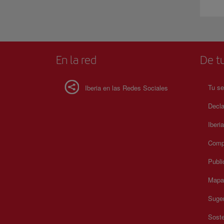
En la red
De tu
Tu se
Iberia en las Redes Sociales
Decla
Iberi
Compr
Publi
Mapa 
Suger
Soste