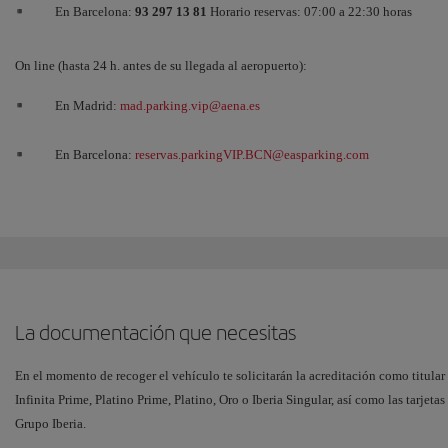
En Barcelona:
93 297 13 81
Horario reservas: 07:00 a 22:30 horas
On line (hasta 24 h. antes de su llegada al aeropuerto):
En Madrid:
mad.parking.vip@aena.es
En Barcelona:
reservas.parkingVIP.BCN@easparking.com
La documentación que necesitas
En el momento de recoger el vehículo te solicitarán la acreditación como titular d
Infinita Prime, Platino Prime, Platino, Oro o Iberia Singular, así como las tarjet
Grupo Iberia.