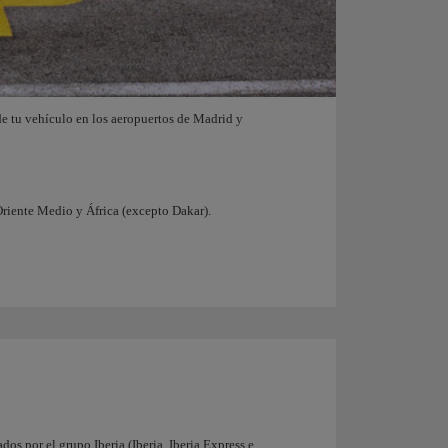
de tu vehículo en los aeropuertos de Madrid y
Oriente Medio y África (excepto Dakar).
dos por el grupo Iberia (Iberia, Iberia Express e