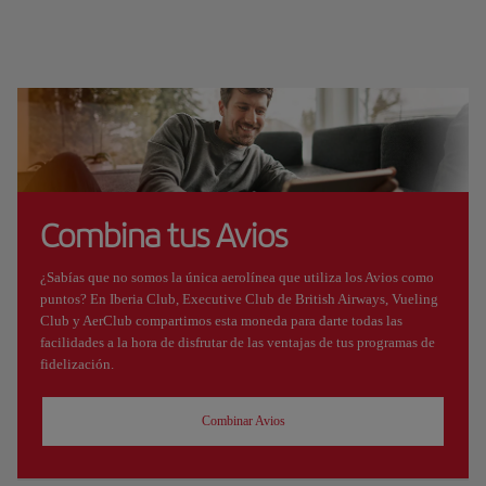
Combina tus Avios
¿Sabías que no somos la única aerolínea que utiliza los Avios como
puntos? En Iberia Club, Executive Club de British Airways, Vueling
Club y AerClub compartimos esta moneda para darte todas las
facilidades a la hora de disfrutar de las ventajas de tus programas de
fidelización.
Combinar Avios