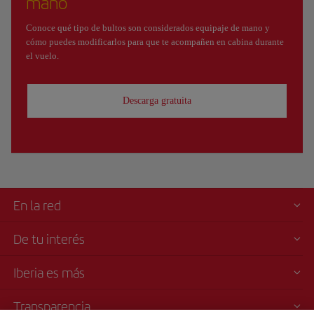
mano
Conoce qué tipo de bultos son considerados equipaje de mano y
cómo puedes modificarlos para que te acompañen en cabina durante
el vuelo.
Descarga gratuita
En la red
De tu interés
Iberia es más
Transparencia