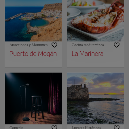
Atracciones y Monumentos
Cocina mediterránea
Puerto de Mogán
La Marinera
Comedia
Lugares Históricos