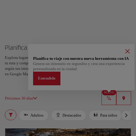
Planifica tu viaje a Gran Canaria
Explora lugares, experiencias y marca con el corazón tus favoritos para crear
Planifica tu viaje con nuestra nueva herramienta con IA
tu ruta y compartirla. ¿Quieres más ideas? Obtén un itinerario personalizado
Genera un itinerario en segundos y crea una experiencia
según tus intereses y la duración de tu viaje: en sólo dos pasos y descargable
personalizada en la ciudad.
en Google Maps.
Entendido
NUEVO
Próximos 30 días
Adultos
Destacados
Para niños