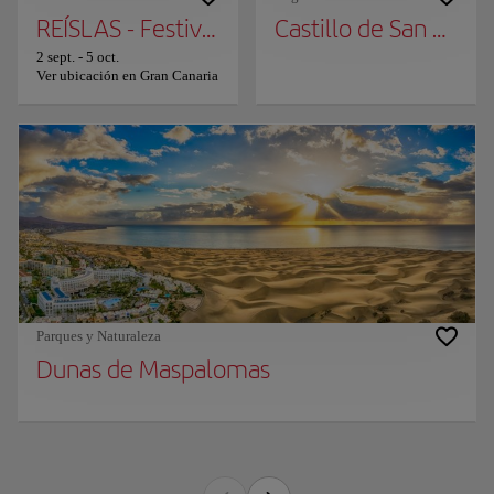
REÍSLAS - Festival de Humor 8 Islas
Castillo de San Cristo
2 sept.
-
5 oct.
Ver ubicación en Gran Canaria
Parques y Naturaleza
Dunas de Maspalomas