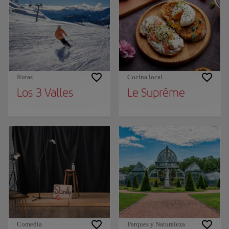
Rutas
Cocina local
Los 3 Valles
Le Suprême
Comedia
Parques y Naturaleza