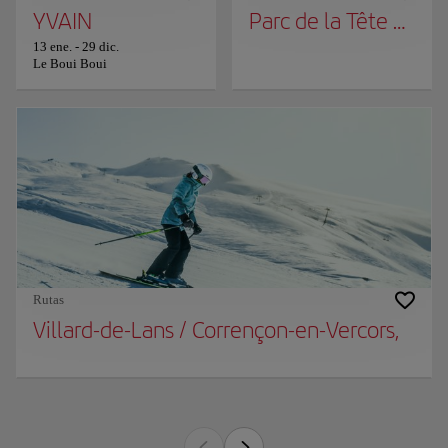
YVAIN
Parc de la Tête d'Or
13 ene.
-
29 dic.
Le Boui Boui
Rutas
Villard-de-Lans / Corrençon-en-Vercors,