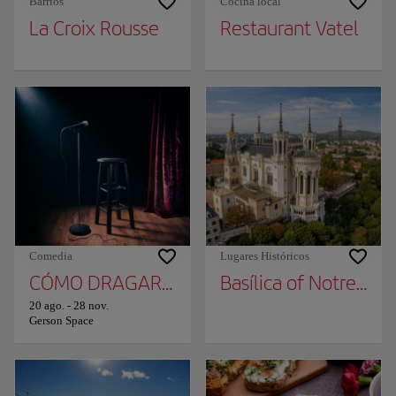
Barrios
Cocina local
La Croix Rousse
Restaurant Vatel
Comedia
Lugares Históricos
CÓMO DRAGAR TRAS 50 AÑOS EN LIÓN
Basílica of Notre Da
20 ago.
-
28 nov.
Gerson Space