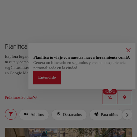
Planifica tu viaje a Lyon
Explora lugares, experiencias y marca con el corazón tus favoritos para crear
Planifica tu viaje con nuestra nueva herramienta con IA
tu ruta y compartirla. ¿Quieres más ideas? Obtén un itinerario personalizado
Genera un itinerario en segundos y crea una experiencia
según tus intereses y la duración de tu viaje: en sólo dos pasos y descargable
personalizada en la ciudad.
en Google Maps.
Entendido
NUEVO
Próximos 30 días
Adultos
Destacados
Para niños