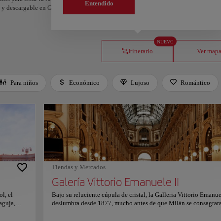
Entendido
os y descargable en Google Maps.
NUEVO
Itinerario
Ver map
Para niños
Económico
Lujoso
Romántico
Tiendas y Mercados
Galería Vittorio Emanuele II
l, el
Bajo su reluciente cúpula de cristal, la Galleria Vittorio Emanue
aguja,
deslumbra desde 1877, mucho antes de que Milán se consagrar
 Sus tonos
capital de la moda. Antiguo epicentro social, sus mármoles gua
ienzo
las voces de escritores, políticos y soñadores que moldearon la I