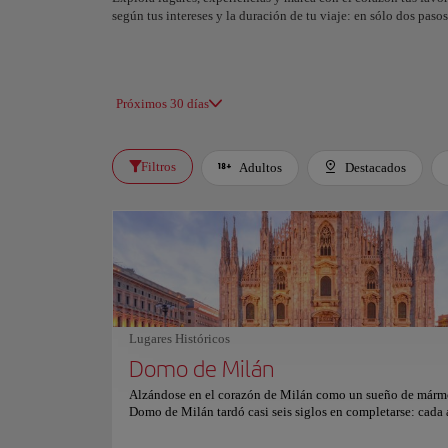
según tus intereses y la duración de tu viaje: en sólo dos pas
Próximos 30 días
Filtros
Adultos
Destacados
Lugares Históricos
Domo de Milán
Alzándose en el corazón de Milán como un sueño de mármo
Domo de Milán tardó casi seis siglos en completarse: cada 
escultura y gárgola susurra historias de arte, fe y ambición.
rosados cambian con la luz del día, convirtiéndolo en un l