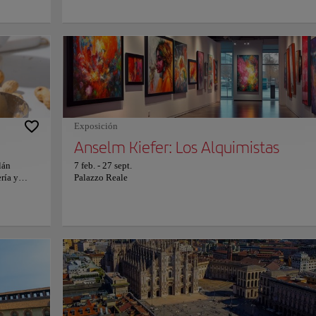
 por los
moderna bajo la luz de la Belle Époque. Obra maestra de hierro,
los
vidrio y arte, la galería encarna el romance eterno de Italia con 
ubos
belleza. Entre boutiques de lujo y cafés legendarios, los mosaic
el eco de
suelo revelan los símbolos de las ciudades italianas—y el famo
 terrazas,
toro de los Saboya, girado tres veces para atraer la suerte. Pasea
ada
sus arcadas bañadas de sol es entrar en un museo vivo del estilo
 alma y la
milanés. Cada reflejo, aroma y melodía celebra la pasión de la 
didos entre
por la elegancia y la innovación: una invitación a disfrutar la d
del corazón
vita en uno de los lugares más mágicos de Italia.
cios,
Exposición
Anselm Kiefer: Los Alquimistas
lán
7 feb.
-
27 sept.
ría y
Palazzo Reale
eativas,
 de cacao
tes de
 y
grama de
lidad y
e sabor de
rofesional
cionando
s