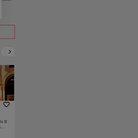
a
Activo
Relax
Cultura
Gastronomía
le II
a
rdan
talia