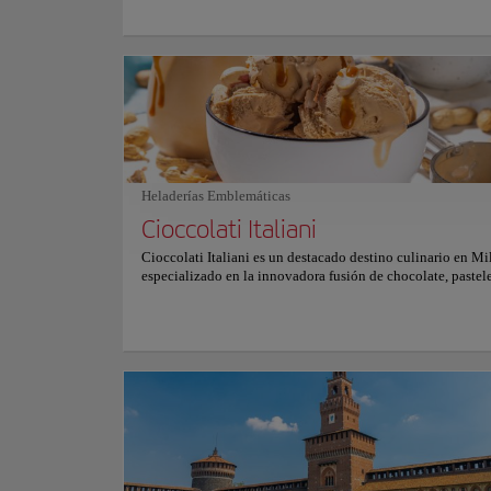
gótico en movimiento. En su interior, la luz del sol se filtra
inmensos vitrales, pintando la historia en reflejos sobre sue
pulidos por siglos de peregrinos. El magnífico órgano de t
resuena en la nave, sus armonías poderosas se mezclan con 
la devoción y el asombro que habita cada rincón. Desde sus
un mar de agujas perfora el horizonte, coronado por la dor
Madonnina que brilla sobre el cielo lombardo: símbolo del
resiliencia milanesa. Aquí, los visitantes se sienten suspen
cielo y tierra, tocados por el arte, la fe y la eterna belleza 
de Italia. Para obtener más información sobre horarios y pre
Heladerías Emblemáticas
consulte su página web oficial.
Cioccolati Italiani
Cioccolati Italiani es un destacado destino culinario en Mi
especializado en la innovadora fusión de chocolate, pastele
helado artesanal. El menú presenta composiciones dulces cr
incluyendo gofres decadentes, cruasanes rellenos y postres
de primera calidad. Cada producto se elabora con ingredien
alta calidad para ofrecer una experiencia gastronómica rica
placentera para todos los entusiastas del chocolate. El pro
bebidas destaca una refinada selección de cafés de especia
chocolates calientes de autor. Estas bebidas se preparan
meticulosamente para armonizar con los diversos perfiles d
la bollería gourmet y las opciones de brunch. El servicio p
garantiza un recorrido de degustación equilibrado, propor
acompañamientos sofisticados a los postres creativos y a la