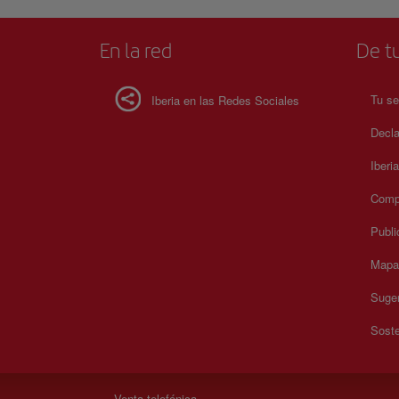
En la red
De tu
Tu se
Iberia en las Redes Sociales
Decla
Iberi
Compr
Publi
Mapa 
Suger
Soste
Venta telefónica