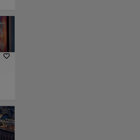
la
os del
so
r por
ciudad
olce