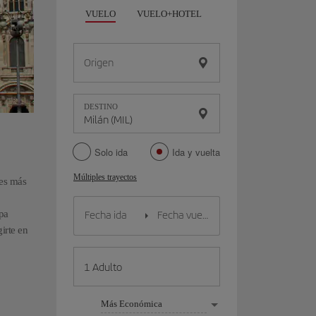
VUELO
VUELO+HOTEL
VUELO+COCHE
Origen
DESTINO
Solo ida
Ida y vuelta
Múltiples trayectos
des más
pa
irte en
Más Económica