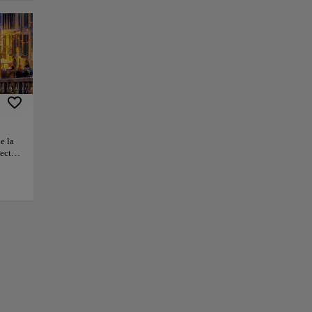
re los
que unía Milán con
io Pavese enmarcan
 sus reflejos
.
ajo la luna, el
e la
tectos
+
arrio
−
e
 cafés
 del
a
ero