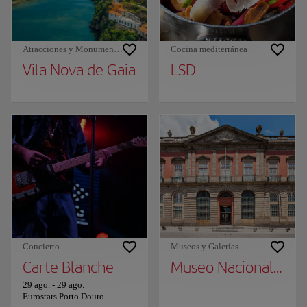
Atracciones y Monumentos
Cocina mediterránea
Vila Nova de Gaia
LSD
Concierto
Museos y Galerías
Carte Blanche
Museo Nacional Soar
29 ago.
-
29 ago.
Eurostars Porto Douro