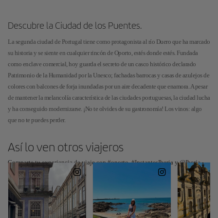
Descubre la Ciudad de los Puentes.
La segunda ciudad de Portugal tiene como protagonista al río Duero que ha marcado
su historia y se siente en cualquier rincón de Oporto, estés donde estés. Fundada
como enclave comercial, hoy guarda el secreto de un casco histórico declarado
Patrimonio de la Humanidad por la Unesco; fachadas barrocas y casas de azulejos de
colores con balcones de forja inundadas por un aire decadente que enamora. A pesar
de mantener la melancolía característica de las ciudades portuguesas, la ciudad lucha
y ha conseguido modernizarse. ¡No te olvides de su gastronomía! Los vinos: algo
que no te puedes perder.
Así lo ven otros viajeros
Comparte tu experiencia de viaje con #oporto, #InstantesIberia y @Iberia