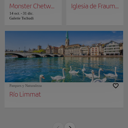
Monster Chetwynd "Zardoz"
Iglesia de Fraumünst
14 oct.
-
31 dic.
Galerie Tschudi
Parques y Naturaleza
Río Limmat