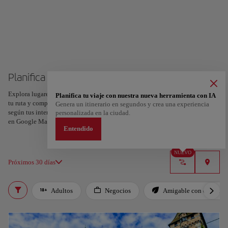
Planifica tu viaje a Zúrich
Explora lugares, experiencias y marca con el corazón tus favoritos para crear
Planifica tu viaje con nuestra nueva herramienta con IA
tu ruta y compartirla. ¿Quieres más ideas? Obtén un itinerario personalizado
Genera un itinerario en segundos y crea una experiencia
según tus intereses y la duración de tu viaje: en sólo dos pasos y descargable
personalizada en la ciudad.
en Google Maps.
Entendido
NUEVO
Próximos 30 días
Adultos
Negocios
Amigable con el planet