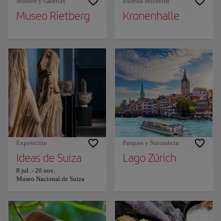
Museos y Galerías
Estrella Michelin
Museo Rietberg
Kronenhalle
Exposición
Parques y Naturaleza
Ideas de Suiza
Lago Zúrich
8 jul.
-
20 nov.
Museo Nacional de Suiza