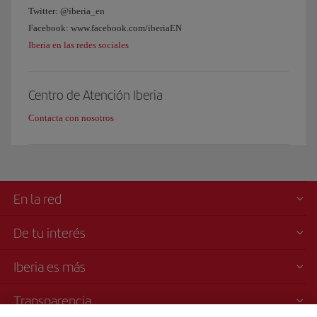
Twitter: @iberia_en
Facebook: www.facebook.com/iberiaEN
Iberia en las redes sociales
Centro de Atención Iberia
Contacta con nosotros
En la red
De tu interés
Iberia es más
Transparencia