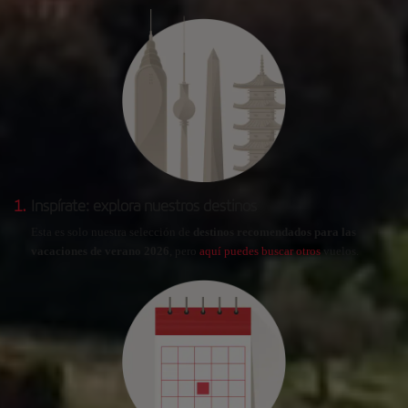
1.
Inspírate: explora nuestros destinos
Esta es solo nuestra selección de
destinos recomendados para las
vacaciones de verano 2026
, pero
aquí puedes buscar otros
vuelos.