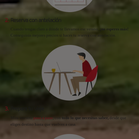
2.
Reserva con antelación
Cuando tengas claro a dónde te llevamos ese verano,
¡no esperes más!
Conseguirás mejores precios si haces tu reserva con antelación.
3.
Prepara tu viaje
Mira nuestro '
paso a paso
, con
todo lo que necesitas saber,
desde que
eliges destino hasta que vuelves a casa.