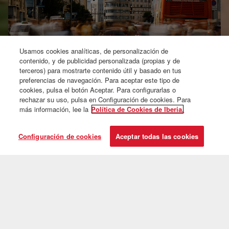
Usamos cookies analíticas, de personalización de
contenido, y de publicidad personalizada (propias y de
terceros) para mostrarte contenido útil y basado en tus
preferencias de navegación. Para aceptar este tipo de
Aprovecha tu escala
cookies, pulsa el botón Aceptar. Para configurarlas o
rechazar su uso, pulsa en Configuración de cookies. Para
descubriendo Madrid
más información, lee la
Política de Cookies de Iberia.
Configuración de cookies
Aceptar todas las cookies
Quédate hasta 9 noches en Madrid sin coste adicional en tu billete y
disfuta, además de planes y descuentos exclusivos para que disfrutes
al máximo la capital.
Compra tu Stopover Hola Madrid