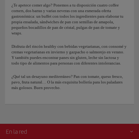
¿Te apetece comer algo? Ponemos a tu disposición cuatro coffee
corners, dos barras y varias neveras con una esmerada oferta
gastronómica: un buffet con todos los ingredientes para elaborar tu
propia ensalada, sándwiches de pan con semillas de amapola,
pequeños bocadillos de pan de cristal, pulgas de pan de tomate y
wraps.
Disfruta del rincón healthy con bebidas vegetarianas, con consomé y
cremas vegetarianas en invierno y gazpacho o salmorejo en verano.
Y también puedes encontrar panes sin gluten, leche sin lactosa y
todo tipo de alimentos para personas con diferentes intolerancias.
¿Qué tal un desayuno mediterráneo? Pan con tomate, queso fresco,
pavo, fruta natural… O la más exquisita bollería para los paladares
más golosos. Buen provecho.
En la red