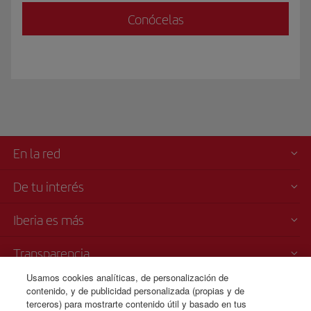
Conócelas
En la red
De tu interés
Iberia es más
Transparencia
Usamos cookies analíticas, de personalización de
Venta telefónica
contenido, y de publicidad personalizada (propias y de
+221 818 04 50 50
terceros) para mostrarte contenido útil y basado en tus