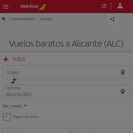
Saltar al contenido principal
Vuelos baratos
Europa
Vuelos baratos a Alicante (ALC)
VUELO
Origen
DESTINO
Seleccione
Ida y vuelta
una
opción
Pagar con Avios