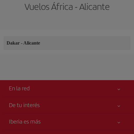
Vuelos África - Alicante
Dakar
-
Alicante
En la red
De tu interés
Tu seguridad es lo primero
Iberia es más
Accesibilidad
Noticias y Novedades