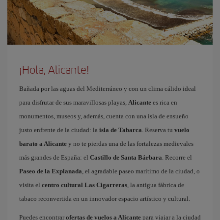
¡Hola, Alicante!
Bañada por las aguas del Mediterráneo y con un clima cálido ideal
para disfrutar de sus maravillosas playas,
Alicante
es rica en
monumentos, museos y, además, cuenta con una isla de ensueño
justo enfrente de la ciudad: la
isla de Tabarca
. Reserva tu
vuelo
barato a Alicante
y no te pierdas una de las fortalezas medievales
más grandes de España: el
Castillo de Santa Bárbara
. Recorre el
Paseo de la Explanada
, el agradable paseo marítimo de la ciudad, o
visita el
centro cultural Las Cigarreras
, la antigua fábrica de
tabaco reconvertida en un innovador espacio artístico y cultural.
Puedes encontrar
ofertas de vuelos a Alicante
para viajar a la ciudad